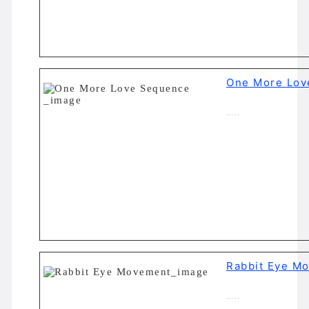
One More Lov
…..
Rabbit Eye M
…..