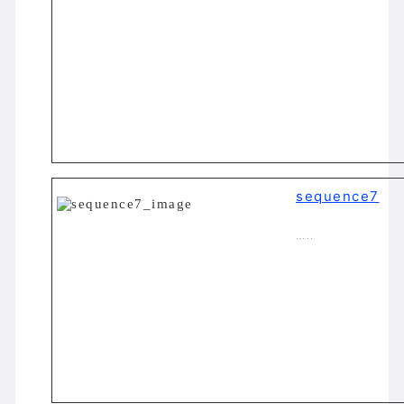
sequence7
…..