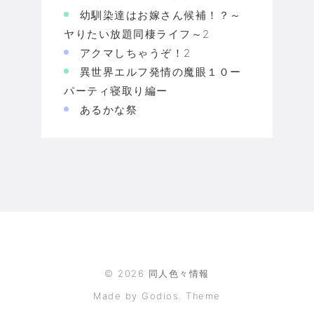
幼馴染達はお嫁さん候補！？～
ヤりたい放題同棲ライフ～2
アクマしちゃうぞ！2
異世界エルフ発情の魔眼１０ー
パーティ寝取り編ー
あるかな祭
©
2026
同人色々情報
Made by Godios. Theme