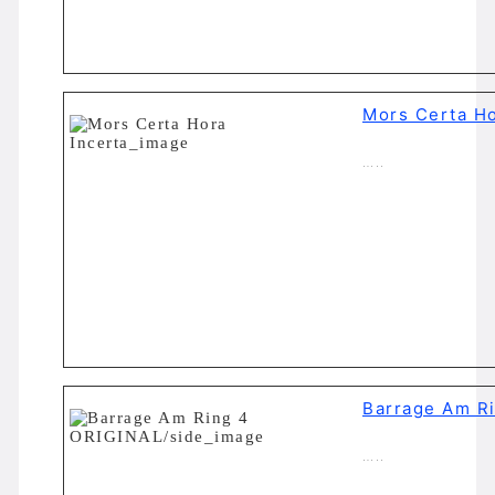
Mors Certa Ho
…..
Barrage Am R
…..