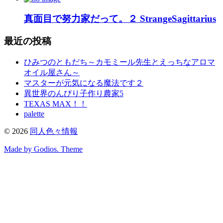
真面目で努力家だって。２ StrangeSagittarius
最近の投稿
ひみつのともだち～カモミール先生とえっちなアロマ
オイル屋さん～
マスターが元気になる魔法です２
異世界のんびり子作り農家5
TEXAS MAX！！
palette
©
2026
同人色々情報
Made by Godios. Theme