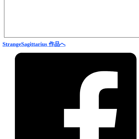
StrangeSagittarius 作品へ