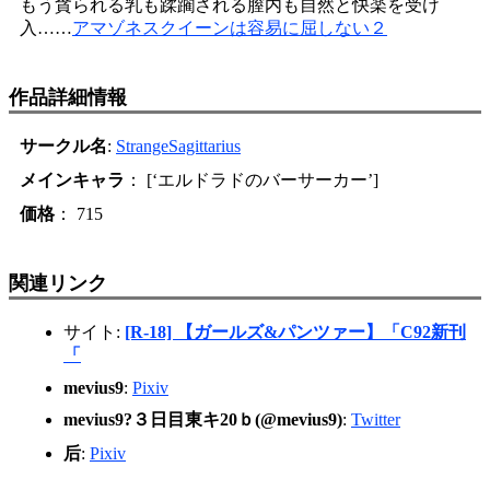
もう貪られる乳も蹂躙される膣内も自然と快楽を受け
入……
アマゾネスクイーンは容易に屈しない２
作品詳細情報
サークル名
:
StrangeSagittarius
メインキャラ
： [‘エルドラドのバーサーカー’]
価格
： 715
関連リンク
サイト:
[R-18] 【ガールズ&パンツァー】「C92新刊
「
mevius9
:
Pixiv
mevius9?３日目東キ20ｂ(@mevius9)
:
Twitter
后
:
Pixiv