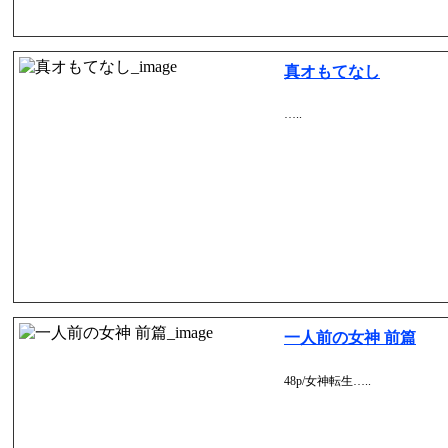
真オもてなし
…..
一人前の女神 前篇
48p/女神転生…..