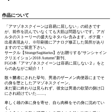
作品について
「アマゾネスクイーンは容易に屈しない」の続きです
が、前作を読んでいなくても大筋は問題ないです。アガ
ルタのストーリーの盛大なネタバレ含みます。ボテ腹・
出産表現あり。※印刷後にアナログ修正した箇所があり
ますのでご留意下さい。
サークル【StrangeSagittarius】がお贈りする“サンシャイン
クリエイション2018 Autumn”新刊、
FGO本『アマゾネスクイーンは容易に屈しない２』をと
らのあながご紹介！！
散々嬲者にされた挙句、男達のザーメン肉便器にまでそ
の身を堕としたアマゾネスクイーン。
未だ宴に終わりは見られず、彼女は男達の欲望の捌け口
にされ続けていた……。
卑しく雄の体に身を寄せ、自ら肉棒をその身に沈めてい
く。