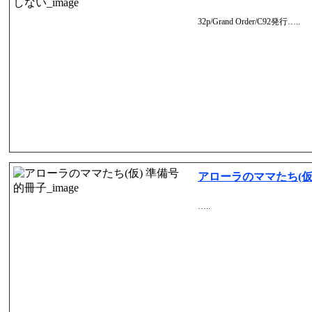
32p/Grand Order/C92発行…..
アローラのママたち(仮
…..