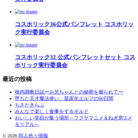
コスホリック36公式パンフレット コスホリッ
ク実行委員会
コスホリック32 公式パンフレットセット コス
ホリック実行委員会
最近の投稿
校内調教日誌ーお兄ちゃんとの秘密を握られてー
堕ちた天才魔法使い、苗床化エルフの60日間
ちさたきらぶ
みんなで楽しく食事をするギルド
おいしい笑顔が集う場所～フクヤマニメ＆ねぎ房'Zメ
モリアル～
©
2026
同人色々情報