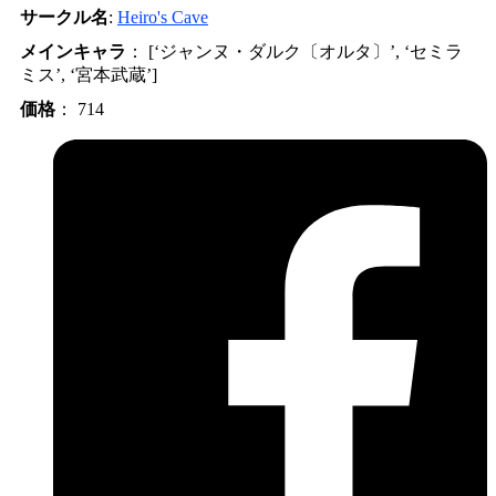
サークル名
:
Heiro's Cave
メインキャラ
： [‘ジャンヌ・ダルク〔オルタ〕’, ‘セミラ
ミス’, ‘宮本武蔵’]
価格
： 714