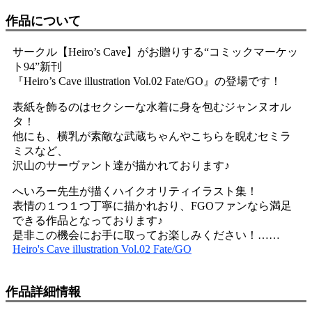
作品について
サークル【Heiro’s Cave】がお贈りする“コミックマーケッ
ト94”新刊
『Heiro’s Cave illustration Vol.02 Fate/GO』の登場です！
表紙を飾るのはセクシーな水着に身を包むジャンヌオル
タ！
他にも、横乳が素敵な武蔵ちゃんやこちらを睨むセミラ
ミスなど、
沢山のサーヴァント達が描かれております♪
へいろー先生が描くハイクオリティイラスト集！
表情の１つ１つ丁寧に描かれおり、FGOファンなら満足
できる作品となっております♪
是非この機会にお手に取ってお楽しみください！……
Heiro's Cave illustration Vol.02 Fate/GO
作品詳細情報