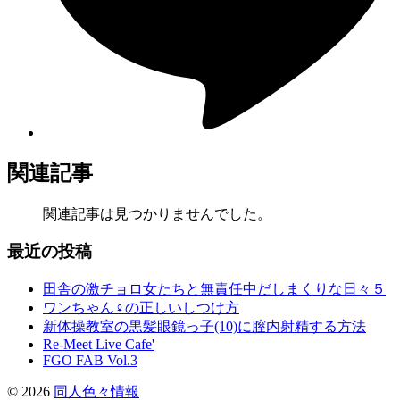
関連記事
関連記事は見つかりませんでした。
最近の投稿
田舎の激チョロ女たちと無責任中だしまくりな日々５
ワンちゃん♀の正しいしつけ方
新体操教室の黒髪眼鏡っ子(10)に膣内射精する方法
Re-Meet Live Cafe'
FGO FAB Vol.3
©
2026
同人色々情報