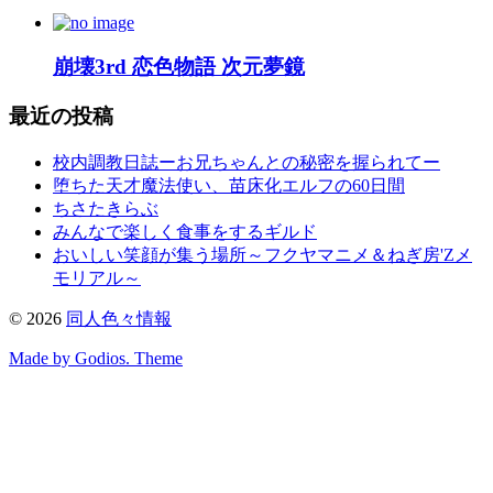
崩壊3rd 恋色物語 次元夢鏡
最近の投稿
校内調教日誌ーお兄ちゃんとの秘密を握られてー
堕ちた天才魔法使い、苗床化エルフの60日間
ちさたきらぶ
みんなで楽しく食事をするギルド
おいしい笑顔が集う場所～フクヤマニメ＆ねぎ房'Zメ
モリアル～
©
2026
同人色々情報
Made by Godios. Theme