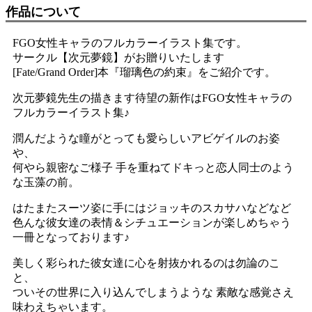
作品について
FGO女性キャラのフルカラーイラスト集です。
サークル【次元夢鏡】がお贈りいたします
[Fate/Grand Order]本『瑠璃色の約束』をご紹介です。
次元夢鏡先生の描きます待望の新作はFGO女性キャラの
フルカラーイラスト集♪
潤んだような瞳がとっても愛らしいアビゲイルのお姿
や、
何やら親密なご様子 手を重ねてドキっと恋人同士のよう
な玉藻の前。
はたまたスーツ姿に手にはジョッキのスカサハなどなど
色んな彼女達の表情＆シチュエーションが楽しめちゃう
一冊となっております♪
美しく彩られた彼女達に心を射抜かれるのは勿論のこ
と、
ついその世界に入り込んでしまうような 素敵な感覚さえ
味わえちゃいます。