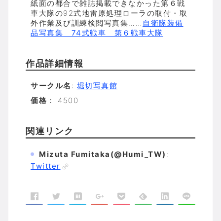
紙面の都合で雑誌掲載できなかった第６戦
車大隊の92式地雷原処理ローラの取付・取
外作業及び訓練検閲写真集……
自衛隊装備
品写真集 74式戦車 第６戦車大隊
作品詳細情報
サークル名
:
堀切写真館
価格
： 4500
関連リンク
Mizuta Fumitaka(@Humi_TW)
:
Twitter