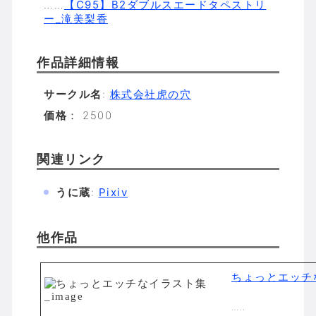
……
【C95】B2ダブルスエードタペストリ
ー_滝美梨香
作品詳細情報
サークル名
:
株式会社虎の穴
価格
： 2500
関連リンク
うに蔵
:
Pixiv
他作品
ちょっとエッチ
…..