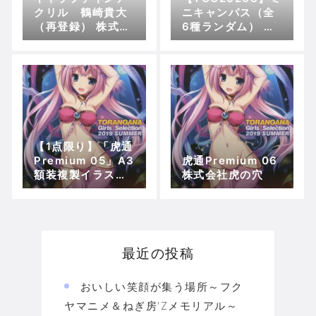
クリル 鶴崎貴大
ニキャンパス（全
（再登録） 株式会
6種ランダム） 株
社虎の穴
式会社虎の穴
【1点限り】「虎通
Premium 05」A3
虎通Premium 06
額装複製イラス
株式会社虎の穴
ト：こうたろ【脱
衣】直筆サイン入
り 株式会社虎の穴
最近の投稿
おいしい笑顔が集う場所～フク
ヤマニメ＆ねぎ房'Zメモリアル～