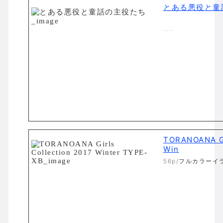
とある悪役と童
…..
TORANOANA Gi
Win
56p/フルカラーイ