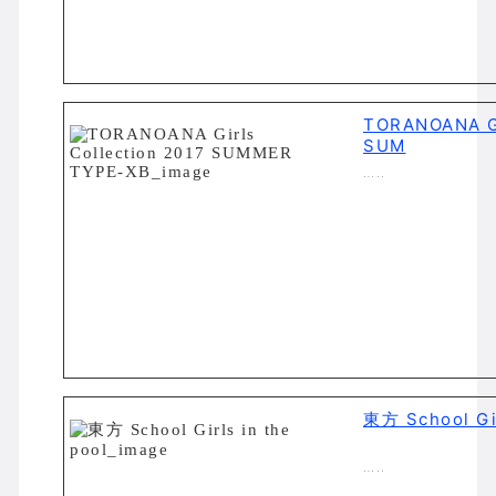
TORANOANA Gi
SUM
…..
東方 School Gir
…..