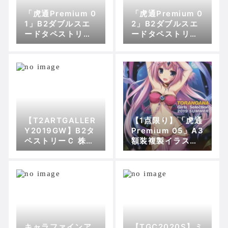
「虎通Premium 0
「虎通Premium 0
1」B2ダブルスエ
2」B2ダブルスエ
ードタペストリー
ードタペストリー
おりょう【脱衣】
MIN-NARAKEN
【脱衣】 株式会社
株式会社虎の穴
虎の穴
【T2ARTGALLER
【1点限り】「虎通
Y2019GW】B2タ
Premium 05」A3
ペストリーＣ 株式
額装複製イラス
会社虎の穴
ト：泉まひる【脱
衣】直筆サイン入
り 株式会社虎の穴
キャラファインア
【TGC2020S】ミ