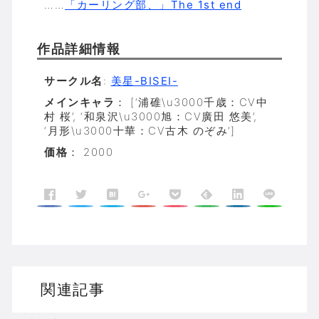
……
「カーリング部、」The 1st end
作品詳細情報
サークル名
:
美星-BISEI-
メインキャラ
： [‘浦碓\u3000千歳：CV中
村 桜’, ‘和泉沢\u3000旭：CV廣田 悠美’,
‘月形\u3000十華：CV古木 のぞみ’]
価格
： 2000
関連記事