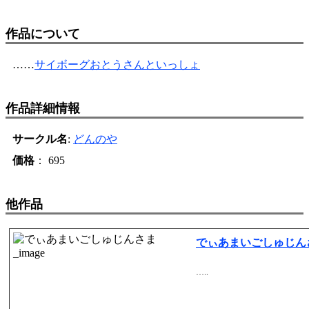
作品について
……
サイボーグおとうさんといっしょ
作品詳細情報
サークル名
:
どんのや
価格
： 695
他作品
でぃあまいごしゅじん
…..