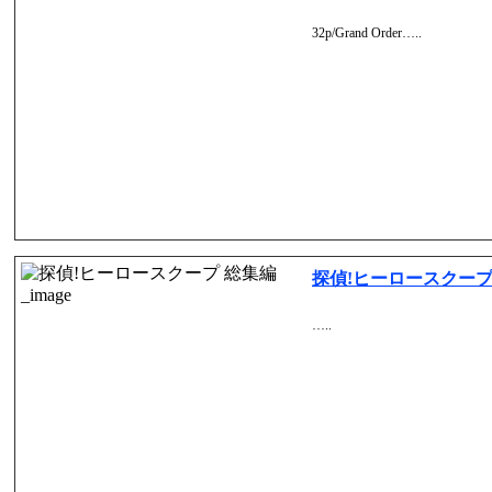
32p/Grand Order…..
探偵!ヒーロースクープ
…..