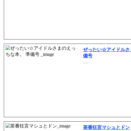
ぜったい☆アイドルさ
備号
…..
茶番狂言マシュとドン