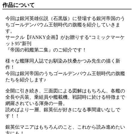
作品について
今回は銀河英雄伝説（石黒版）に登場する銀河帝国のう
ちゴールデンバウム王朝時代の旗艦を紹介していきま
す。
サークル【FANKY企画】がお贈りする“コミックマーケ
ット95”新刊
『帝国の戦艦第二集』のご紹介です！
様々な艦隊同人誌でお馴染み扶桑かつみ先生の描く新
作！
今回は銀河帝国のうちゴールデンバウム王朝時代の旗艦
たちを紹介します♪
全開に引き続き、三面図による図解はもちろん、各艦の
全長や兵装、乗組員や艦載機、戦闘時に於ける特徴まで
網羅されている渾身の一冊。
読めばより一層、銀英伝が好きになる事間違いなしで
す！！
銀英伝マニアはもちろんのこと、これから読み進めたい
方にも！