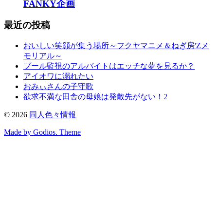
FANKY企画
最近の投稿
おいしい笑顔が集う場所～フクヤマニメ＆ねぎ房'Zメ
モリアル～
プール監視のアルバイトはエッチな夢を見るか？
アイオワに溺れたい
おみぃさんの子守歌
欲求不満な田舎の母娘は発散先がない！2
©
2026
同人色々情報
Made by Godios. Theme