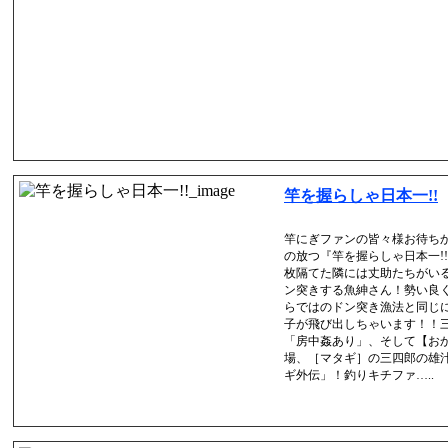
竿を握らしゃ日本一!!
竿にぎファンの皆々様お待ち
の放つ『竿を握らしゃ日本一!
枚隔てた隣には丈助たちがい
ン突きする魚紳さん！勢い良
らではのドン突き漁法と同じ
子が飛び出しちゃいます！！
「房中姦あり」、そして【お
場、［マタギ］の三四郎の雄
ギ外伝」！釣りキチファ…..