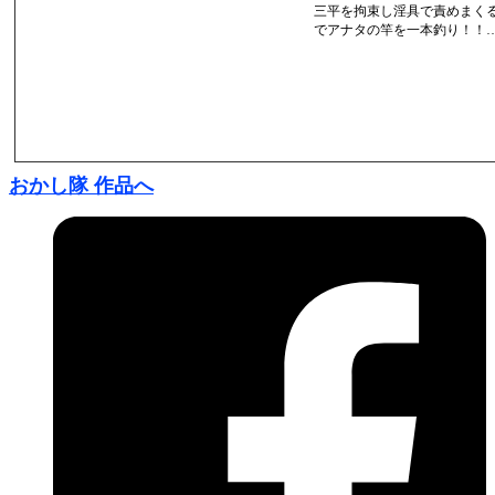
三平を拘束し淫具で責めまく
でアナタの竿を一本釣り！！….
おかし隊 作品へ