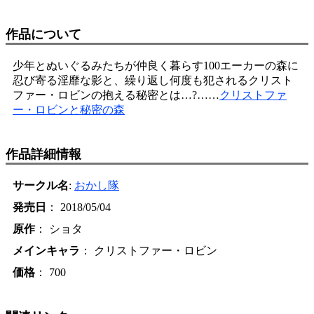
作品について
少年とぬいぐるみたちが仲良く暮らす100エーカーの森に
忍び寄る淫靡な影と、繰り返し何度も犯されるクリスト
ファー・ロビンの抱える秘密とは…?……
クリストファ
ー・ロビンと秘密の森
作品詳細情報
サークル名
:
おかし隊
発売日
： 2018/05/04
原作
： ショタ
メインキャラ
： クリストファー・ロビン
価格
： 700