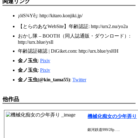
関連リンク
¡öïS¾Yê¡: http://kitaro.konjiki.jp/
【とらのあなWebSite】年齢認証: http://urx2.nu/yo2a
おかし隊 – BOOTH（同人誌通販・ダウンロード）:
http://urx.blue/ysIl
年齢認証確認 | DiGiket.com: http://urx.blue/ysHH
金ノ玉虫
:
Pixiv
金ノ玉虫
:
Pixiv
金ノ玉虫(@kin_tama55)
:
Twitter
他作品
機械化痴女の少年弄り
銀河鉄道999/28p…..