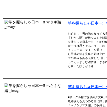
竿を握らしゃ日本一!!
おめえ… 男の味を知ってる
【おかし隊】が放つコミケ83
を握らしゃ日本一!! マタギ
が一度は思うであろう、この
うフレーズ。タイトル通り、
ら男達の竿を見事に釣り上げ
士の絡みもある充実した1冊
ってくるような濃密さ。まさ
と言ったほうがふさ…..
竿を握らしゃ日本一!!
■サークル様ご提供紹介文■山
魚紳さんを見つめる男に降り
「キノシリマス編」の収録と