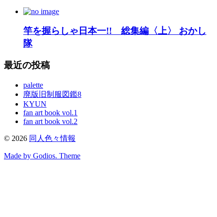
竿を握らしゃ日本一!! 総集編〈上〉 おかし
隊
最近の投稿
palette
廃版旧制服図鑑8
KYUN
fan art book vol.1
fan art book vol.2
©
2026
同人色々情報
Made by Godios. Theme