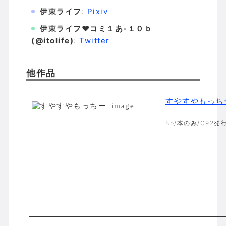
伊東ライフ
:
Pixiv
伊東ライフ♥コミ１あ-１０ｂ
(@itolife)
:
Twitter
他作品
すやすやもっち
8p/本のみ/C92発行