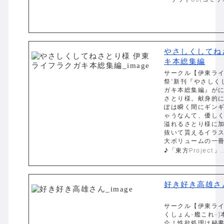
やさしくしてね
キ本総集編
サークル【伊東ライ
祭”新刊『やさしく
ガキ本総集編』が
さとり様。献身的
ぽは瞬く間にギン
ゃうなんて、優し
溢れるさとり様に
抜いて貰えるイラ
大ボリュームの一
♪「東方Project」…
好き好き高雄さ
サークル【伊東ライ
くしょん-艦これ-
介！性欲処理は秘