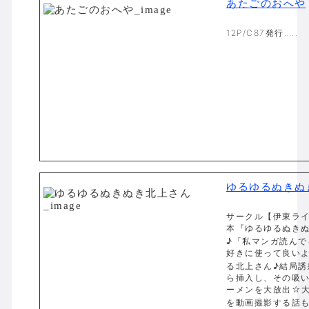
あたごのおへや
12P/C87発行…..
ゆるゆるぬきぬ
サークル【伊東ライ
本『ゆるゆるぬき
♪「私マンガ読んで
好きに使って良い
る北上さん♪結局誘
ら挿入し、その吸
ーメンを大放出☆
を動画撮影する話も