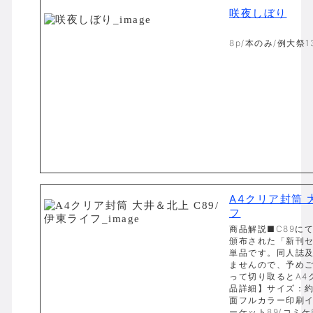
咲夜しぼり
8p/本のみ/例大祭13
A4クリア封筒 
フ
商品解説■C89に
頒布された「新刊セ
単品です。同人誌
ませんので、予め
って切り取るとA4
品詳細】サイズ：約3
面フルカラー印刷
ーケット89(コミケ89