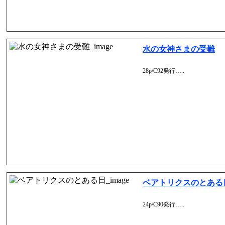
水の女神さまの受難
28p/C92発行…..
ベアトリクスのとある
24p/C90発行…..