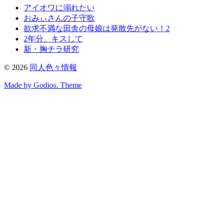
アイオワに溺れたい
おみぃさんの子守歌
欲求不満な田舎の母娘は発散先がない！2
2年分、キスして
新・胸チラ研究
©
2026
同人色々情報
Made by Godios. Theme