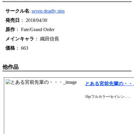
サークル名
:
seven deadly sins
発売日
： 2018/04/30
原作
： Fate/Grand Order
メインキャラ
： 織田信長
価格
： 663
他作品
とある宮前先輩の・・
16p/フルカラー/セイレン…..