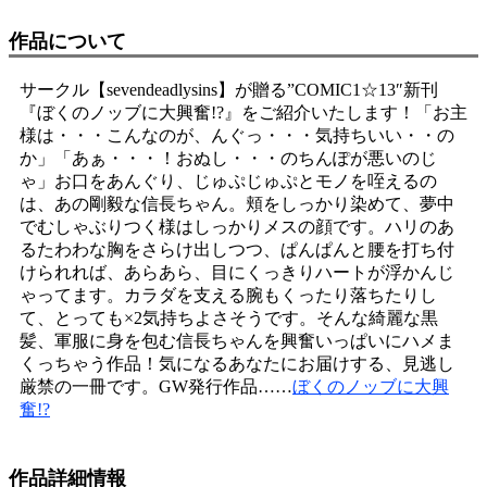
作品について
サークル【sevendeadlysins】が贈る”COMIC1☆13″新刊
『ぼくのノッブに大興奮!?』をご紹介いたします！「お主
様は・・・こんなのが、んぐっ・・・気持ちいい・・の
か」「あぁ・・・！おぬし・・・のちんぽが悪いのじ
ゃ」お口をあんぐり、じゅぷじゅぷとモノを咥えるの
は、あの剛毅な信長ちゃん。頬をしっかり染めて、夢中
でむしゃぶりつく様はしっかりメスの顔です。ハリのあ
るたわわな胸をさらけ出しつつ、ぱんぱんと腰を打ち付
けられれば、あらあら、目にくっきりハートが浮かんじ
ゃってます。カラダを支える腕もくったり落ちたりし
て、とっても×2気持ちよさそうです。そんな綺麗な黒
髪、軍服に身を包む信長ちゃんを興奮いっぱいにハメま
くっちゃう作品！気になるあなたにお届けする、見逃し
厳禁の一冊です。GW発行作品……
ぼくのノッブに大興
奮!?
作品詳細情報