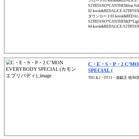
ンロード01.korsk&REDALiCE-
S2TBTANO*CANTHEMfeat.
02.korsk&REDALiCE-S2TBT
ダウンロード03.korsk&REDALi
S2TBTANO*CANTHEM(P*Li
04.korsk&REDALiCE-S2TBTA
C・E・S・P・2 C’MO
SPECIAL (
TH1＆2・FF11・遊戯王 他/84頁