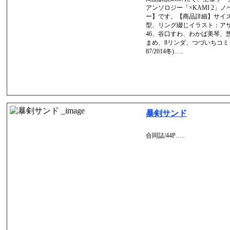
アンソロジー「×KAMI 2」ノ
ー】です。【商品詳細】サイズ
型、リング綴じイラスト：ア
46、谷口すわ、わかば美琴、
まめ、8リンダ、つづいちコミ
87/2014冬)…..
暴剣サンド
合同誌/44P…..