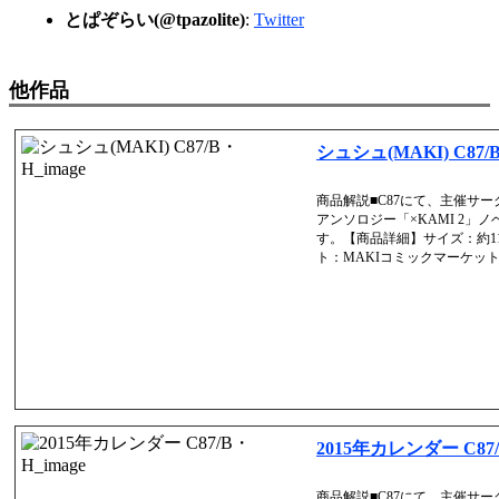
とぱぞらい(@tpazolite)
:
Twitter
他作品
シュシュ(MAKI) C87/
商品解説■C87にて、主催サ
アンソロジー「×KAMI 2」
す。【商品詳細】サイズ：約11×
ト：MAKIコミックマーケット87(
2015年カレンダー C87
商品解説■C87にて、主催サ