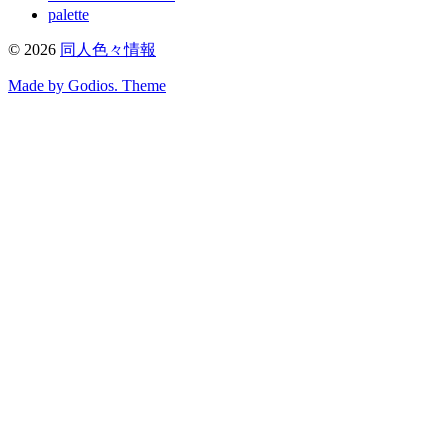
palette
©
2026
同人色々情報
Made by Godios. Theme