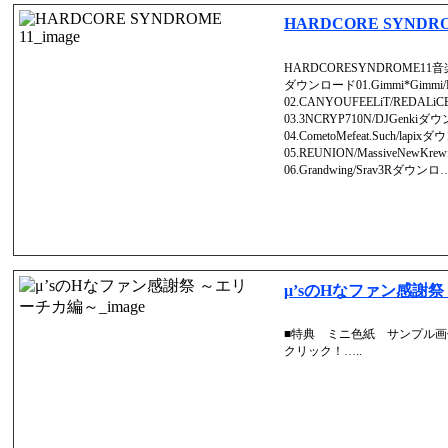
HARDCORE SYNDRO
HARDCORESYNDROME
ダウンロード01.Gimmi*Gimmi
02.CANYOUFEELiT/REDA
03.3NCRYP710N/DJGenki
04.CometoMefeat.Such/lap
05.REUNION/MassiveNewKre
06.Grandwing/Srav3Rダウンロ…
μ’sのHなファン感謝
■特典 ミニ色紙 サンプル
クリック！…..