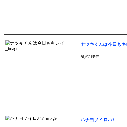
ナツキくんは今日もキ
36p/C91発行…..
ハナヨノイロハ?