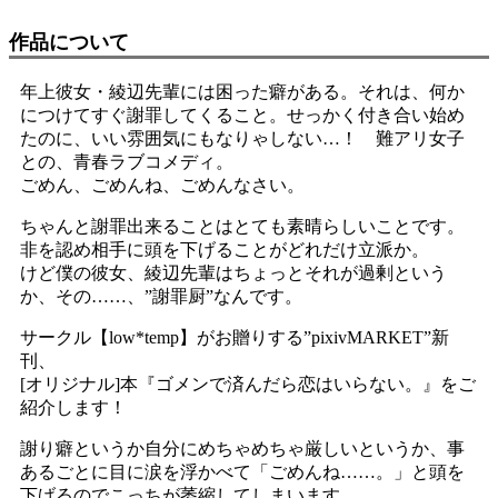
作品について
年上彼女・綾辺先輩には困った癖がある。それは、何か
につけてすぐ謝罪してくること。せっかく付き合い始め
たのに、いい雰囲気にもなりゃしない…！ 難アリ女子
との、青春ラブコメディ。
ごめん、ごめんね、ごめんなさい。
ちゃんと謝罪出来ることはとても素晴らしいことです。
非を認め相手に頭を下げることがどれだけ立派か。
けど僕の彼女、綾辺先輩はちょっとそれが過剰という
か、その……、”謝罪厨”なんです。
サークル【low*temp】がお贈りする”pixivMARKET”新
刊、
[オリジナル]本『ゴメンで済んだら恋はいらない。』をご
紹介します！
謝り癖というか自分にめちゃめちゃ厳しいというか、事
あるごとに目に涙を浮かべて「ごめんね……。」と頭を
下げるのでこっちが萎縮してしまいます。