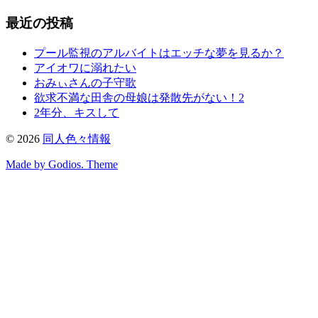
最近の投稿
プール監視のアルバイトはエッチな夢を見るか？
アイオワに溺れたい
おみぃさんの子守歌
欲求不満な田舎の母娘は発散先がない！2
2年分、キスして
©
2026
同人色々情報
Made by Godios. Theme