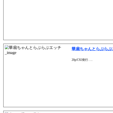
華扇ちゃんとらぶらぶ
20p/C92発行…..