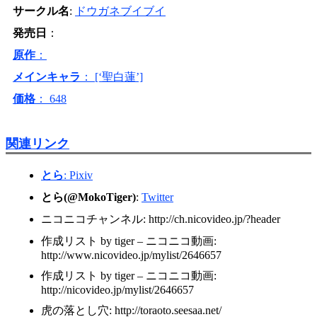
サークル名
:
ドウガネブイブイ
発売日
：
原作
：
メインキャラ
： [‘聖白蓮’]
価格
： 648
関連リンク
とら
:
Pixiv
とら(@MokoTiger)
:
Twitter
ニコニコチャンネル: http://ch.nicovideo.jp/?header
作成リスト by tiger – ニコニコ動画:
http://www.nicovideo.jp/mylist/2646657
作成リスト by tiger – ニコニコ動画:
http://nicovideo.jp/mylist/2646657
虎の落とし穴: http://toraoto.seesaa.net/