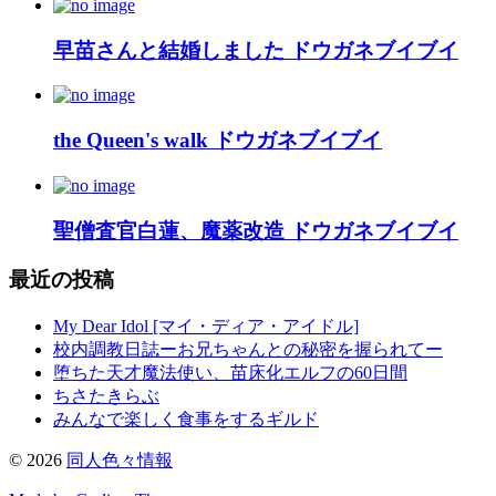
早苗さんと結婚しました ドウガネブイブイ
the Queen's walk ドウガネブイブイ
聖僧査官白蓮、魔薬改造 ドウガネブイブイ
最近の投稿
My Dear Idol [マイ・ディア・アイドル]
校内調教日誌ーお兄ちゃんとの秘密を握られてー
堕ちた天才魔法使い、苗床化エルフの60日間
ちさたきらぶ
みんなで楽しく食事をするギルド
©
2026
同人色々情報