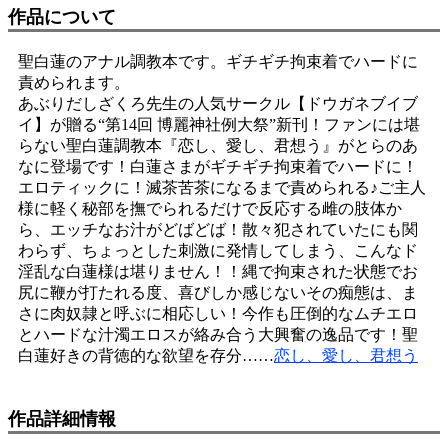
作品について
聖白蓮のアナル調教本です。ギチギチ拘束着でハードに
責められます。
あぶりだしざくろ先生の人気サークル【ドウガネブイブ
イ】が贈る“第14回 博麗神社例大祭”新刊！ファンには堪
らない聖白蓮調教本『恋し、愛し、君想う』がとらのあ
なに登場です！白蓮さまがギチギチ拘束着でハードに！
エロティックに！滅茶苦茶になるまで責められる♪ご主人
様に軽く秘部を撫でられるだけで反応する雌の肢体か
ら、エッチなお汁がどばどば！散々犯されていたにも関
わらず、ちょっとした刺激に発情してしまう、こんなド
淫乱な白蓮様は堪りません！！縄で拘束された状態でお
尻に鞭が打たれる度、喜びしか感じないその痴態は、ま
さに肉奴隷と呼ぶに相応しい！今作も圧倒的なムチエロ
とハードな汁濁エロスが絡み合う大興奮の逸品です！聖
白蓮好きの背徳的な欲望を存分……
恋し、愛し、君想う
作品詳細情報