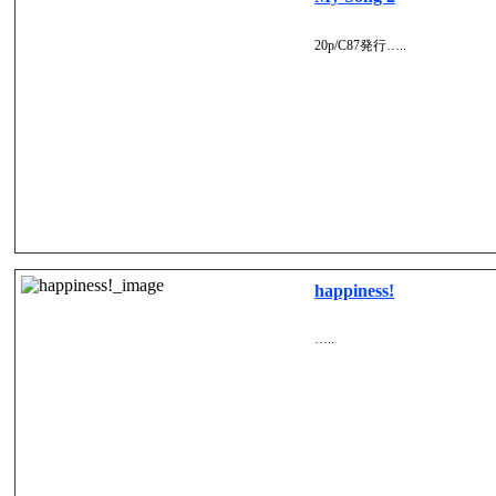
20p/C87発行…..
happiness!
…..