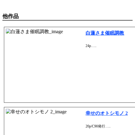
他作品
白蓮さま催眠調教
24p…..
幸せのオトシモノ 2
20p/C90発行…..