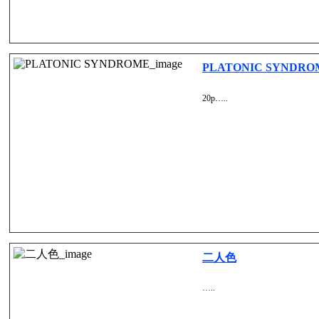
PLATONIC SYNDRO
20p…..
二人色
…..