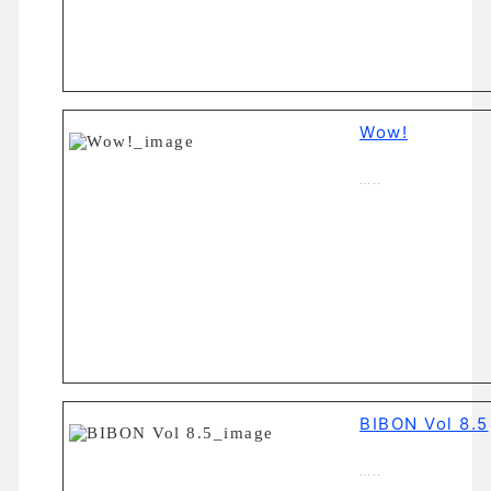
Wow!
…..
BIBON Vol 8.5
…..