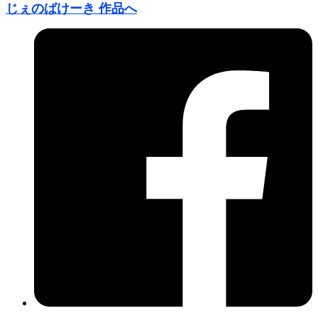
じぇのばけーき 作品へ