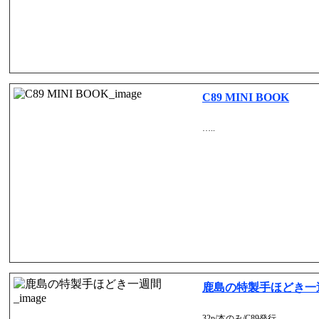
C89 MINI BOOK
…..
鹿島の特製手ほどき一
32p/本のみ/C89発行…..