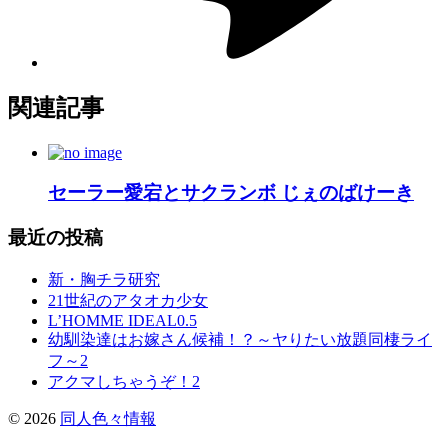
関連記事
セーラー愛宕とサクランボ じぇのばけーき
最近の投稿
新・胸チラ研究
21世紀のアタオカ少女
L’HOMME IDEAL0.5
幼馴染達はお嫁さん候補！？～ヤりたい放題同棲ライ
フ～2
アクマしちゃうぞ！2
©
2026
同人色々情報