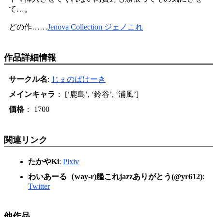
て…。
どの作……
Jenova Collection ジェノこれ
作品詳細情報
サークル名
:
じぇのばけーき
メインキャラ
： [‘鹿島’, ‘鈴谷’, ‘浦風’]
価格
： 1700
関連リンク
たかやKi
:
Pixiv
わいあーる（way-r)艦これjazzありがとう(@yr612)
:
Twitter
他作品