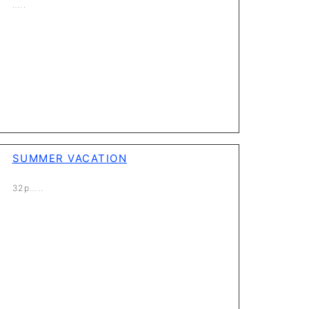
…..
SUMMER VACATION
32p…..