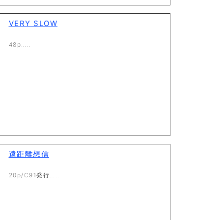
VERY SLOW
48p…..
遠距離想信
20p/C91発行…..