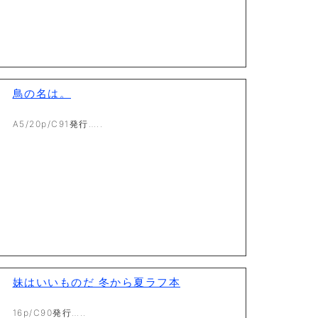
鳥の名は。
A5/20p/C91発行…..
妹はいいものだ 冬から夏ラフ本
16p/C90発行…..