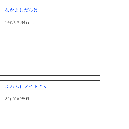
なかよしだらけ
24p/C90発行…..
ふわふわメイドさん
32p/C90発行…..