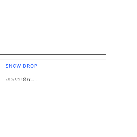
SNOW DROP
28p/C91発行…..