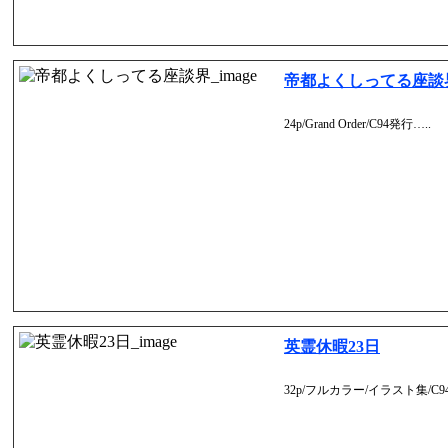
帝都よくしってる座談
24p/Grand Order/C94発行…..
英霊休暇23日
32p/フルカラー/イラスト集/C9