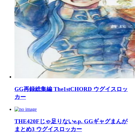
GG再録総集編 The1stCHORD ウグイスロッ
カー
THE420Fじゃ足りないe.p. GGギャグまんが
まとめ3 ウグイスロッカー