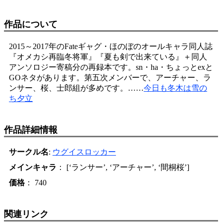
作品について
2015～2017年のFateギャグ・ほのぼのオールキャラ同人誌
『オメカシ再臨冬将軍』『夏も剣で出来ている』＋同人
アンソロジー寄稿分の再録本です。sn・ha・ちょっとexと
GOネタがあります。第五次メンバーで、アーチャー、ラ
ンサー、桜、士郎組が多めです。……
今日も冬木は雪の
ち夕立
作品詳細情報
サークル名
:
ウグイスロッカー
メインキャラ
： [‘ランサー’, ‘アーチャー’, ‘間桐桜’]
価格
： 740
関連リンク