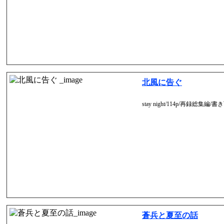
北風に告ぐ
stay night/114p/再録総集編
蒼兵と夏至の話