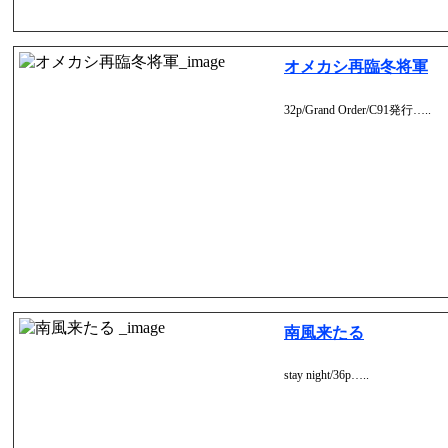
オメカシ再臨冬将軍
32p/Grand Order/C91発行…..
南風来たる
stay night/36p…..