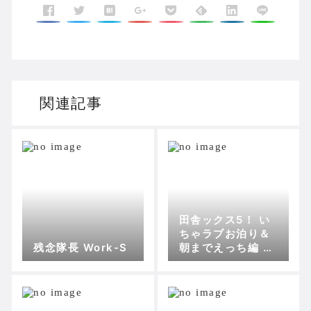
関連記事
田舎ックス5！ い
ちゃラブお泊り＆
残念隊長 Work-S
朝までえっち編 At
tic Work Space