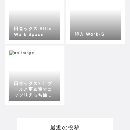
田舎ックス Attic
暁方 Work-S
Work Space
田舎ックス7！ プ
ールと更衣室でコ
ッソリえっち編 At
tic Work Space
最近の投稿