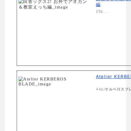
編
28p…..
Atelier KERB
44p/ケルベロスブレ