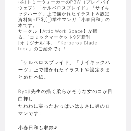
(株)トミーウォーカーのPBW（プレイバイ
ウェブ）「ケルベロスブレイド」「サイキ
ックハーツ」上で描かれたイラスト＆設定
資料集+巨乳◯学生マンガ「小春日和」の
本です。
サークル【Attic Work Space】が贈
る、“コミックマーケット95”新刊
[オリジナル]本、『Kerberos Blade
Idea』のご紹介です！
「ケルベロスブレイド」「サイキックハ
ーツ」上で描かれたイラストや設定をま
とめた本紙。
Ryoji先生の描く柔らかそうな女のコが目
白押し！
たわわに実ったおっぱいはまさに男のロ
マンです！
小春日和も収録♪