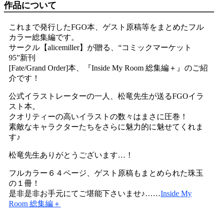
作品について
これまで発行したFGO本、ゲスト原稿等をまとめたフル
カラー総集編です。
サークル【alicemiller】が贈る、“コミックマーケット
95”新刊
[Fate/Grand Order]本、『Inside My Room 総集編＋』のご紹
介です！
公式イラストレーターの一人、松竜先生が送るFGOイラ
スト本。
クオリティーの高いイラストの数々はまさに圧巻！
素敵なキャラクターたちをさらに魅力的に魅せてくれま
す♪
松竜先生ありがとうございます…！
フルカラー６４ページ、ゲスト原稿もまとめられた珠玉
の１冊！
是非是非お手元にてご堪能下さいませ♪……
Inside My
Room 総集編＋