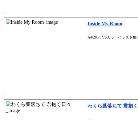
Inside My Room
A4/28p/フルカラーイラスト集/Gra
わくら葉落ちて 君抱
…..