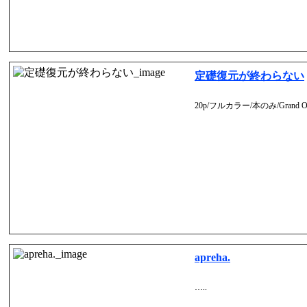
定礎復元が終わらない
20p/フルカラー/本のみ/Grand Or
apreha.
…..