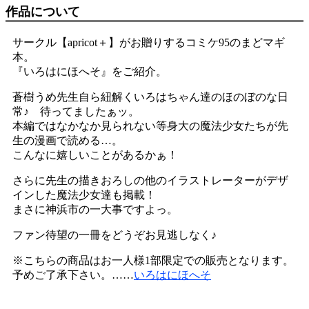
作品について
サークル【apricot＋】がお贈りするコミケ95のまどマギ
本。
『いろはにほへそ』をご紹介。
蒼樹うめ先生自ら紐解くいろはちゃん達のほのぼのな日
常♪ 待ってましたぁッ。
本編ではなかなか見られない等身大の魔法少女たちが先
生の漫画で読める…。
こんなに嬉しいことがあるかぁ！
さらに先生の描きおろしの他のイラストレーターがデザ
インした魔法少女達も掲載！
まさに神浜市の一大事ですよっ。
ファン待望の一冊をどうぞお見逃しなく♪
※こちらの商品はお一人様1部限定での販売となります。
予めご了承下さい。……
いろはにほへそ