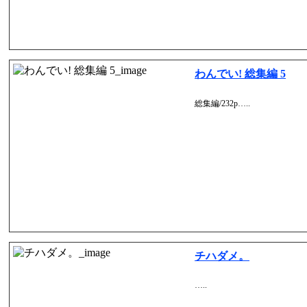
わんでい! 総集編 5
総集編/232p…..
チハダメ。
…..