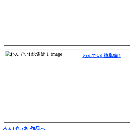
わんでい! 総集編 1
…..
ろんぱいあ 作品へ