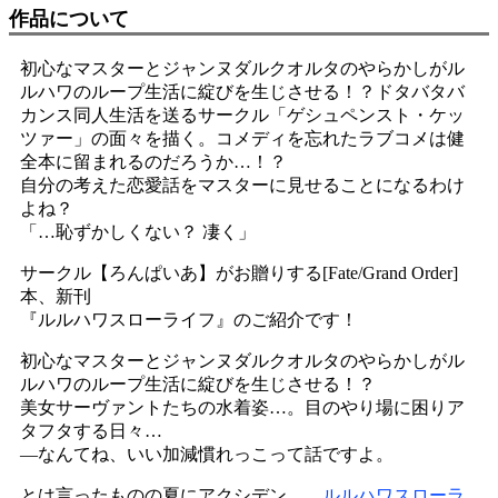
作品について
初心なマスターとジャンヌダルクオルタのやらかしがル
ルハワのループ生活に綻びを生じさせる！？ドタバタバ
カンス同人生活を送るサークル「ゲシュペンスト・ケッ
ツァー」の面々を描く。コメディを忘れたラブコメは健
全本に留まれるのだろうか…！？
自分の考えた恋愛話をマスターに見せることになるわけ
よね？
「…恥ずかしくない？ 凄く」
サークル【ろんぱいあ】がお贈りする[Fate/Grand Order]
本、新刊
『ルルハワスローライフ』のご紹介です！
初心なマスターとジャンヌダルクオルタのやらかしがル
ルハワのループ生活に綻びを生じさせる！？
美女サーヴァントたちの水着姿…。目のやり場に困りア
タフタする日々…
―なんてね、いい加減慣れっこって話ですよ。
とは言ったものの夏にアクシデン……
ルルハワスローラ