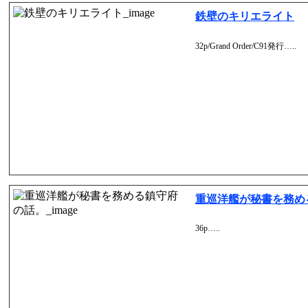
鉄壁のキリエライト
32p/Grand Order/C91発行…..
重巡洋艦が秘書を務め
36p…..