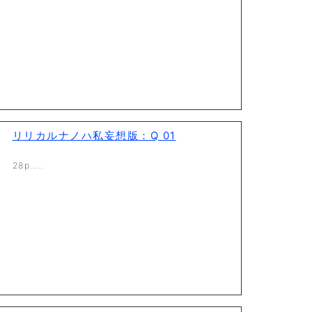
リリカルナノハ私妄想版：Q 01
28p…..