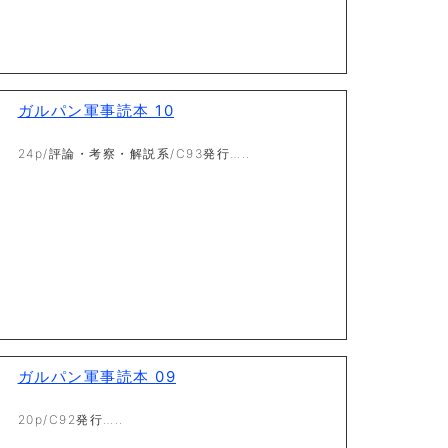
ガルパン軍事読本 10
24p/評論・考察・解説系/C93発行…..
ガルパン軍事読本 09
20p/C92発行…..