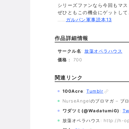
シリーズファンなら今回もマス
ぜひともこの機会にゲットして
……
ガルパン軍事読本13
作品詳細情報
サークル名
:
放蕩オペラハウス
価格
： 700
関連リンク
100Acre
:
Tumblr
NurseAngelのブロマガ – ブロマガ:
ワダツミ(@WadatumiG)
:
Tw
放蕩オペラハウス: http://h-op