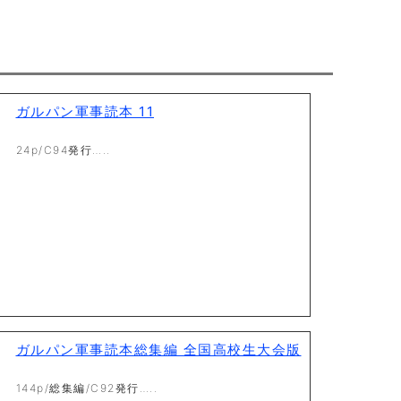
ガルパン軍事読本 11
24p/C94発行…..
ガルパン軍事読本総集編 全国高校生大会版
144p/総集編/C92発行…..