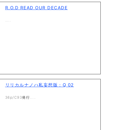
R.O.D READ OUR DECADE
…..
リリカルナノハ私妄想版：Q 02
36p/C93発行…..