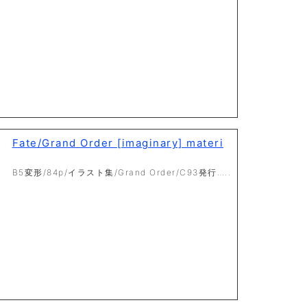
Fate/Grand Order [imaginary] materi
B5変形/84p/イラスト集/Grand Order/C93発行…..