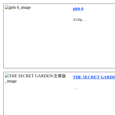
girls 6
A5/20p…..
THE SECRET GAR
…..