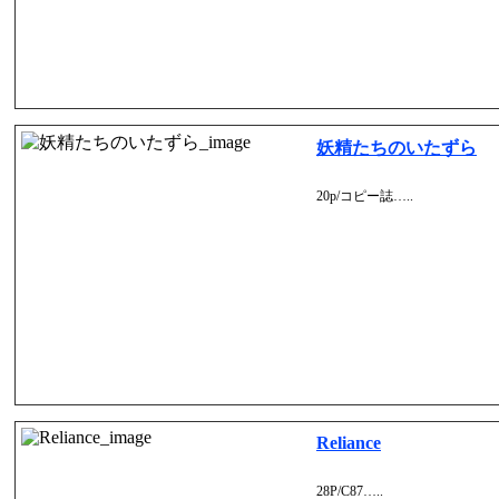
妖精たちのいたずら
20p/コピー誌…..
Reliance
28P/C87…..