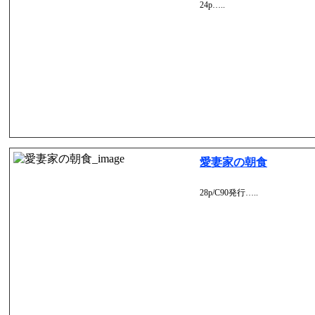
24p…..
愛妻家の朝食
28p/C90発行…..