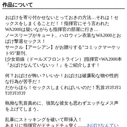
作品について
おばけを寄り付かせないとっておきの方法…それは！セ
ックスをしまくることだ！！指揮官にそう言われた
WA2000は疑いながらも指揮官の部屋に行き…
ノースリーブがキュート。ハロウィン衣装なWA2000とお
ばけ撃退セックス！
サークル【アーシアン】がお贈りする”コミックマーケッ
ト95”新刊、
[少女前線（ドールズフロントライン）]指揮官×WA2000本
『おばけなんていないッ！』をご紹介します！
何？おばけが怖い？いいか！おばけは破廉恥な物や性的
な行為が苦手だ！
だからほら！セックスしまくればいいのだ！乳首ｺﾘｺﾘｺﾘｺ
ﾘｺﾘｺﾘｺﾘｺﾘ
執拗な乳首責めに、強気な彼女も思わずエッチなメス声
を上げてしまう。
乱暴にストッキングを破いて即挿入！
あまりに指揮官がドチュドチュ突く……
おばけなんてい