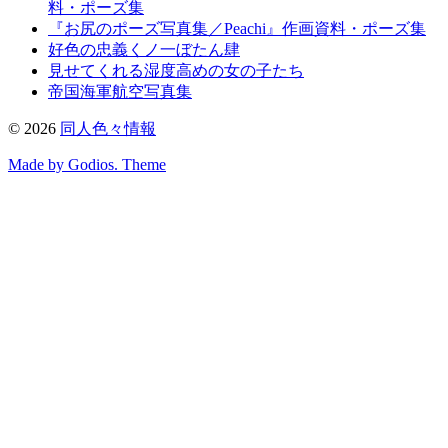
料・ポーズ集
『お尻のポーズ写真集／Peachi』作画資料・ポーズ集
好色の忠義くノ一ぼたん肆
見せてくれる湿度高めの女の子たち
帝国海軍航空写真集
©
2026
同人色々情報
Made by Godios. Theme