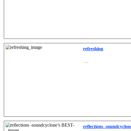
refreshing
…..
reflections -soundcyclo