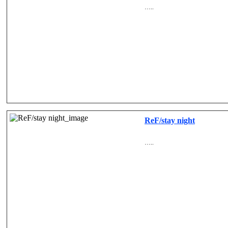
…..
ReF/stay night
…..