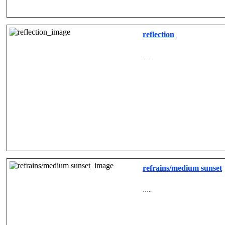
reflection
…..
refrains/medium sunset
…..