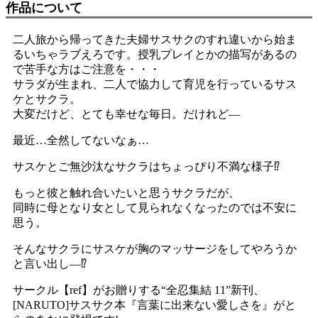
作品について
二人旅から帰ってきた夫婦サスサクのすれ違いから始ま
るいちゃラブえろです。授乳プレイとかの描写があるの
で苦手な方はご注意を・・・
サラダが生まれ、二人で協力して育児を行っているサス
ケとサクラ。
大変だけど、とても幸せな毎日。だけれど―
最近…全然してないなぁ…
サスケとご無沙汰なサクラはちょっぴり不満な様子⁉
もっと彼と触れ合いたいと思うサクラだが、
同時に母となり女として見られなくなったのでは不安に
思う。
そんなサクラにサスケが胸のマッサージをしてやろうか
と言い出し―⁉
サークル【ref】がお贈りする“全忍集結 11”新刊、
[NARUTO]サスサク本『言葉に出来ない愛しさを』がと