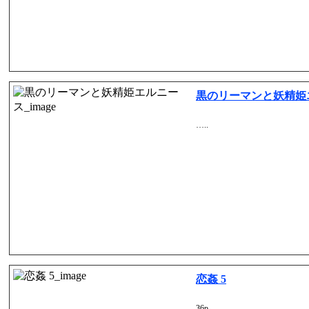
黒のリーマンと妖精姫
…..
恋姦 5
36p…..