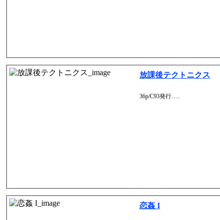
放課後テクトニクス
36p/C93発行…..
恋姦 I