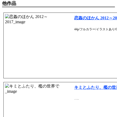
他作品
恋姦のほかん 2012～20
44p/フルカラー/イラストあり/C
キミとふたり、檻の世
…..