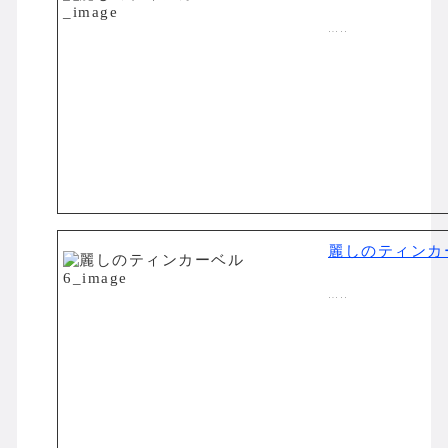
…..
麗しのティンカ
…..