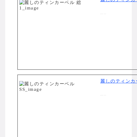
…..
麗しのティンカー
…..