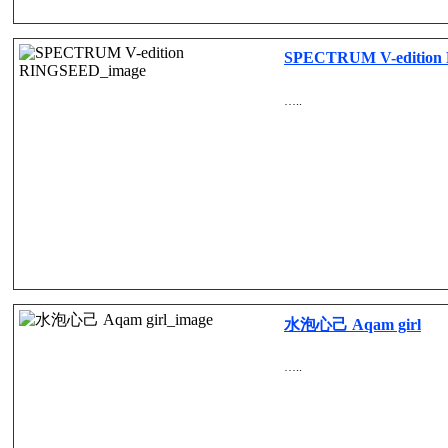
SPECTRUM V-editio
…..
水泡心己 Aqam girl
…..