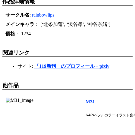
作品詳細情報
サークル名
:
rainbowlips
メインキャラ
： [‘北条加蓮’, ‘渋谷凛’, ‘神谷奈緒’]
価格
： 1234
関連リンク
サイト:
「119新刊」のプロフィール – pixiv
他作品
M31
A4/24p/フルカラーイラスト集/C