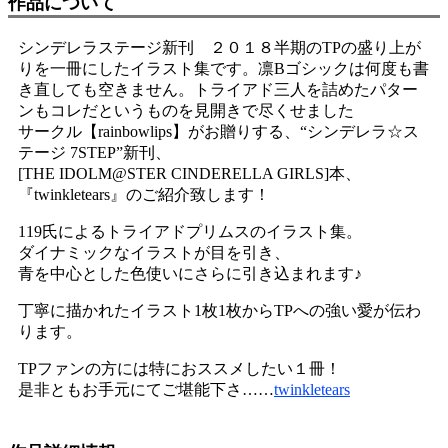
作品について
シンデレラステージ新刊 ２０１８半期のTPの盛り上が
りを一冊にしたイラスト集です。凛Bゴシックは何度も書
き直しても空きません。トライアド三人を詰めたパター
ンもコレだというものを見開きで尽くせました
サークル【rainbowlips】がお贈りする、“シンデレラ☆ス
テージ 7STEP”新刊、
[THE IDOLM@STER CINDERELLA GIRLS]本、
『twinkletears』のご紹介致します！
119氏によるトライアドプリムスのイラスト集。
ダイナミックなイラストが目を引き、
青を中心とした色使いにさらに引き込まれます♪
丁寧に描かれたイラスト1枚1枚からTPへの強い愛が伝わ
ります。
TPファンの方には特におススメしたい１冊！
是非ともお手元にてご堪能下さ……
twinkletears