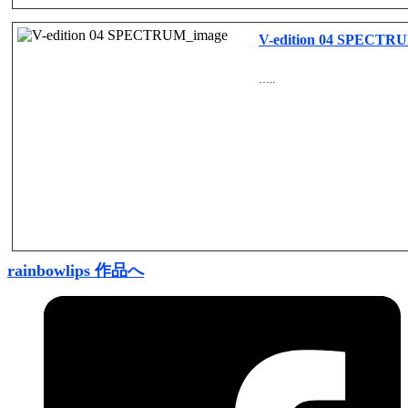
V-edition 04 SPECTR
…..
rainbowlips 作品へ