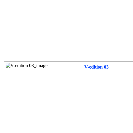
…..
V-edition 03
…..