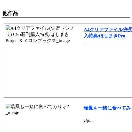
他作品
A4クリアファイル(矢野
入特典/ほしまきPro
…..
瑞鳳も一緒に食べてみ
24p…..