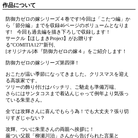
作品について
防御力ゼロの嫁シリーズ４巻です!今回は「こたつ編」か
ら「節分編」までを収録46ページのボリュームとなりま
す! 今回も過去編を描き下ろしで収録します！
サークル【ほしまきProject】がお贈りす
る”COMITIA127”新刊、
[オリジナル]本『防御力ゼロの嫁４』をご紹介します！
防御力ゼロの嫁シリーズ第四弾！
おこたが温い季節になってきました。クリスマスを迎え
る高坂家です。
ツリーの飾り付けはバッチリ、ご馳走も準備万端、
さらにはサンタコスまで着込んじゃって例年より気張っ
ている朱里さん。
全ては攻輝さんに喜んでもらう為！でも大丈夫？張り切
りすぎじゃない？
攻輝、ついに朱里さんの両親へ挨拶に！
厳つい父親「柳瀬川治」さんから告げられた言葉と