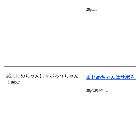
28p…..
まじめちゃんはサボろ
38p/C91発行…..