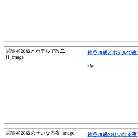
鈴谷28歳とホテルで改
24p…..
鈴谷28歳のせいなる夜