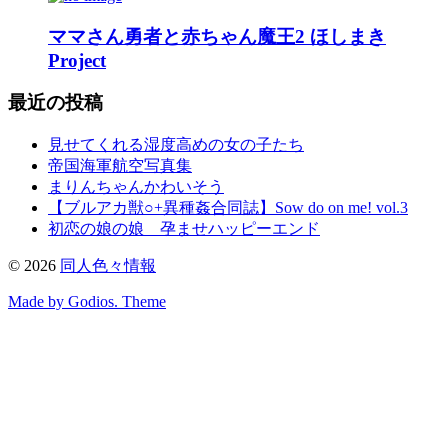
ママさん勇者と赤ちゃん魔王2 ほしまき
Project
最近の投稿
見せてくれる湿度高めの女の子たち
帝国海軍航空写真集
まりんちゃんかわいそう
【ブルアカ獣○+異種姦合同誌】Sow do on me! vol.3
初恋の娘の娘 孕ませハッピーエンド
©
2026
同人色々情報
Made by Godios. Theme