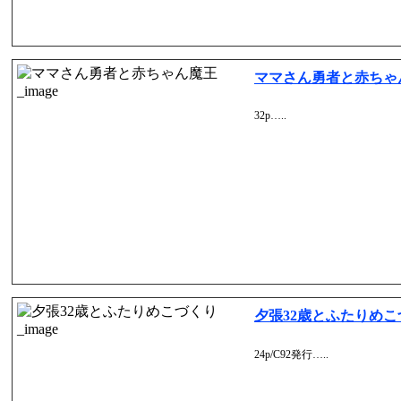
ママさん勇者と赤ちゃ
32p…..
夕張32歳とふたりめこ
24p/C92発行…..