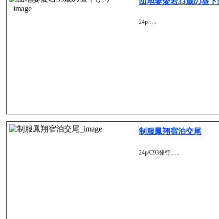
団地妻愛宕33歳の昼下
24p…..
制服鳳翔宿泊交尾
24p/C93発行…..