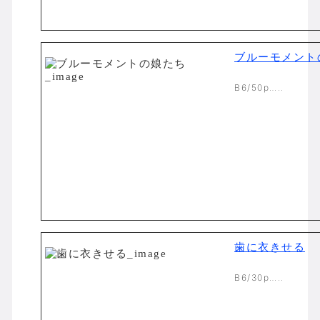
ブルーモメント
B6/50p…..
歯に衣きせる
B6/30p…..