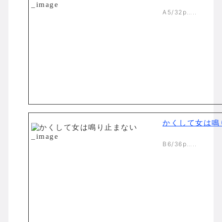
A5/32p…..
かくして女は鳴
B6/36p…..