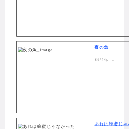
夜の魚
B6/44p…..
あれは蜂蜜じゃ