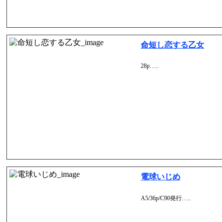
命短し恋する乙女
28p…..
電球いじめ
A5/36p/C90発行…..