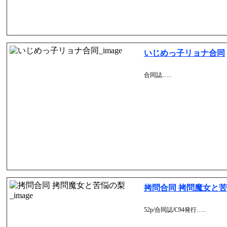
いじめっ子リョナ合同
合同誌…..
拷問合同 拷問魔女と
52p/合同誌/C94発行…..