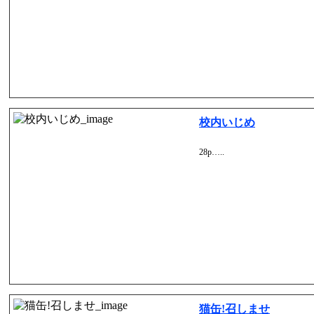
校内いじめ
28p…..
猫缶!召しませ