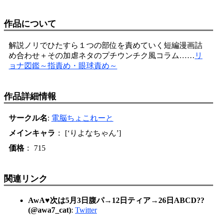
作品について
解説ノリでひたすら１つの部位を責めていく短編漫画詰
め合わせ＋その加虐ネタのプチウンチク風コラム……
リ
ョナ図鑑～指責め・眼球責め～
作品詳細情報
サークル名
:
電脳ちょこれーと
メインキャラ
： [‘りよなちゃん’]
価格
： 715
関連リンク
AwA♥次は5月3日腹パ→12日ティア→26日ABCD??
(@awa7_cat)
:
Twitter