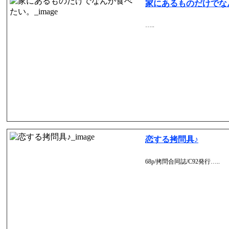
家にあるものだけでな
…..
恋する拷問具♪
68p/拷問合同誌/C92発行…..