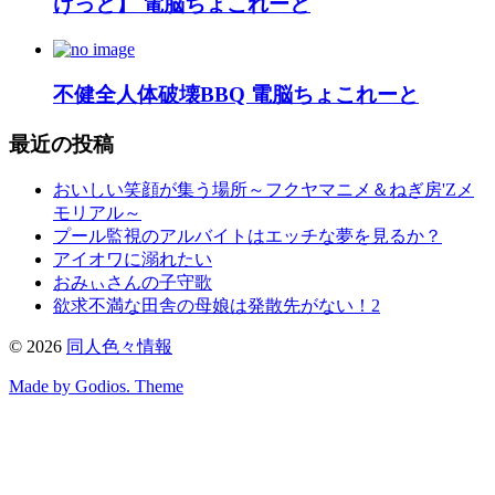
けっと】 電脳ちょこれーと
不健全人体破壊BBQ 電脳ちょこれーと
最近の投稿
おいしい笑顔が集う場所～フクヤマニメ＆ねぎ房'Zメ
モリアル～
プール監視のアルバイトはエッチな夢を見るか？
アイオワに溺れたい
おみぃさんの子守歌
欲求不満な田舎の母娘は発散先がない！2
©
2026
同人色々情報
Made by Godios. Theme