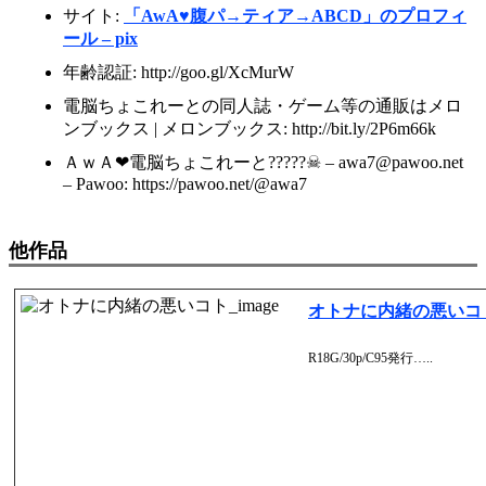
サイト:
「AwA♥腹パ→ティア→ABCD」のプロフィ
ール – pix
年齢認証: http://goo.gl/XcMurW
電脳ちょこれーとの同人誌・ゲーム等の通販はメロ
ンブックス | メロンブックス: http://bit.ly/2P6m66k
ＡｗＡ❤電脳ちょこれーと?????☠ – awa7@pawoo.net
– Pawoo: https://pawoo.net/@awa7
他作品
オトナに内緒の悪いコ
R18G/30p/C95発行…..