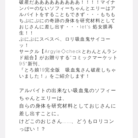
破産だあああああああああ！！！！マイナ
ンバーのないソフィーちゃんとエリーはア
ルバイトをすることもできず・・・もちも
ちぷにぷにの奇跡の身体を研究材料として
おじさんに差し出す・・・let's 処女膜再
生！！
ぷにぷにスベスベ、ロリ吸血鬼サイコー
ッ！
サークル【Argyle◇checkとわんとんラン
ド組合】がお贈りする”コミックマーケット
95”新刊、
『とろ娘19完全版 吸血鬼さん破産しちゃ
いました！』をご紹介します！
アルバイトの出来ない吸血鬼のソフィー
ちゃんとエリーは、
自らの身体を研究材料としておじさんに
差し出すことに。
けどこのおじさん……、どうもロリコン
っぽい！？