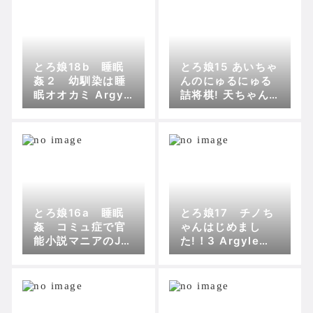
とろ娘18b 睡眠
とろ娘15 あいちゃ
姦２ 幼馴染は睡
んのにゅるにゅる
眠オオカミ Argyl
詰将棋! 天ちゃん
e◇checkとわん
の居飛車穴熊竜王
とんランド組合
戦!! Argyle◇che
ckとわんとんラン
ド組合
とろ娘16a 睡眠
とろ娘17 チノち
姦 コミュ症で官
ゃんはじめまし
能小説マニアのJC
た!！3 Argyle◇c
妹 Argyle◇chec
heckとわんとんラ
kとわんとんランド
ンド組合
組合