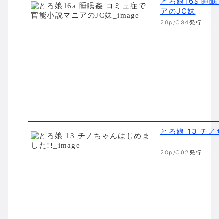
とろ娘16a 睡
アのJC妹
28p/C94発行…..
とろ娘 13 チ
20p/C92発行…..