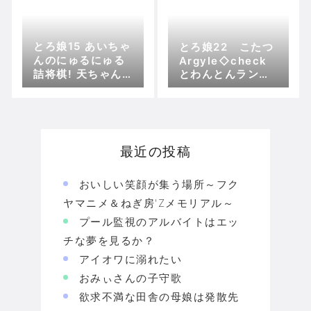
とろ娘15 あいちゃ
とろ娘22 こたつ
んのにゅるにゅる
Argyle◇check
詰将棋! 天ちゃん
とわんとんランド
の居飛車穴熊竜王
組合
戦!! Argyle◇che
ckとわんとんラン
ド組合
最近の投稿
おいしい笑顔が集う場所～フク
ヤマニメ＆ねぎ房'Zメモリアル～
プール監視のアルバイトはエッ
チな夢を見るか？
アイオワに溺れたい
おみぃさんの子守歌
欲求不満な田舎の母娘は発散先