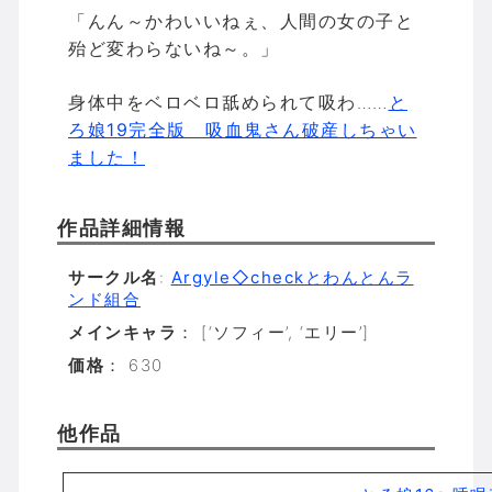
「んん～かわいいねぇ、人間の女の子と
殆ど変わらないね～。」
身体中をベロベロ舐められて吸わ……
と
ろ娘19完全版 吸血鬼さん破産しちゃい
ました！
作品詳細情報
サークル名
:
Argyle◇checkとわんとんラ
ンド組合
メインキャラ
： [‘ソフィー’, ‘エリー’]
価格
： 630
他作品