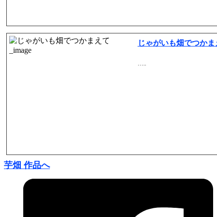
じゃがいも畑でつかま
…..
芋畑 作品へ