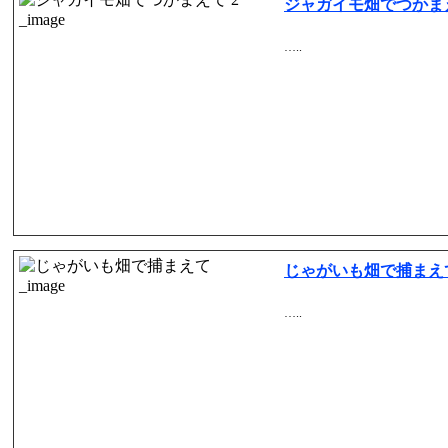
ジャガイモ畑でつかまえ
…..
じゃがいも畑で捕まえ
…..