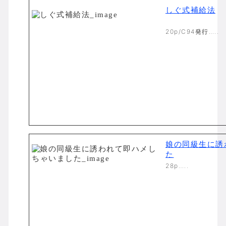
しぐ式補給法
20p/C94発行…..
娘の同級生に誘
た
28p…..