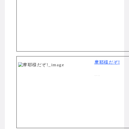
摩耶様だぞ!
…..