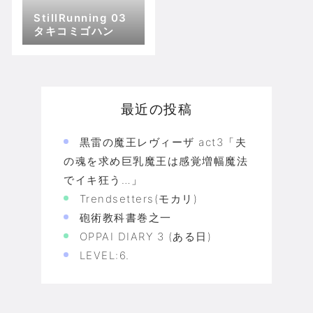
StillRunning 03
タキコミゴハン
最近の投稿
黒雷の魔王レヴィーザ act3「夫
の魂を求め巨乳魔王は感覚増幅魔法
でイキ狂う…」
Trendsetters(モカリ)
砲術教科書巻之一
OPPAI DIARY 3 (ある日)
LEVEL:6.