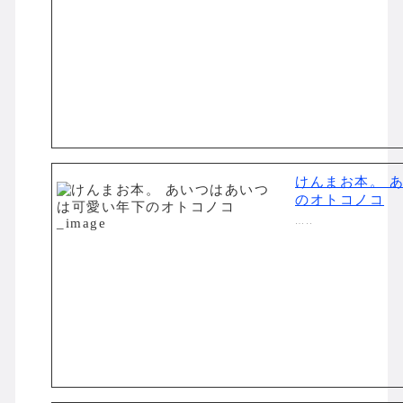
けんまお本。 
のオトコノコ
…..