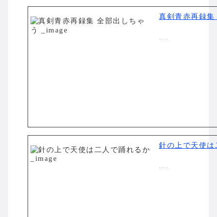
真剣青赤再録集
…..
針の上で天使は
…..