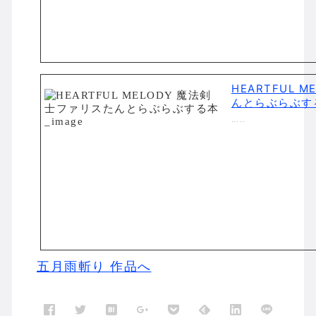
HEARTFUL 
んとらぶらぶす
…..
五月雨斬り 作品へ