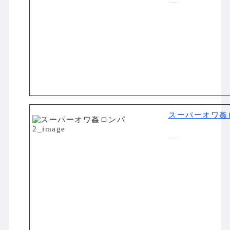
…..
スーパーオワ姦
…..