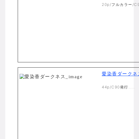
20p/フルカラー/C9
愛染香ダークネ
44p/C90発行…..