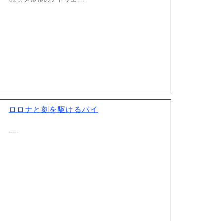
ロロナと刻を駆けるパイ
…..