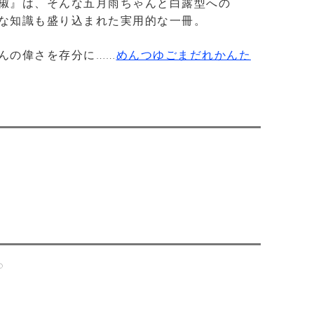
椒』は、そんな五月雨ちゃんと白露型への
な知識も盛り込まれた実用的な一冊。
んの偉さを存分に……
めんつゆごまだれかんた