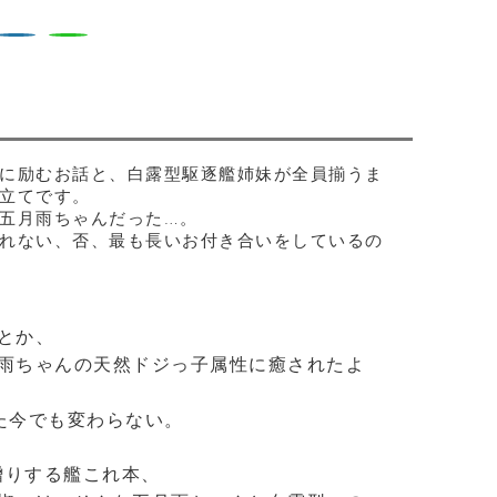
に励むお話と、白露型駆逐艦姉妹が全員揃うま
立てです。
五月雨ちゃんだった…。
れない、否、最も長いお付き合いをしているの
とか、
雨ちゃんの天然ドジっ子属性に癒されたよ
た今でも変わらない。
がお贈りする艦これ本、