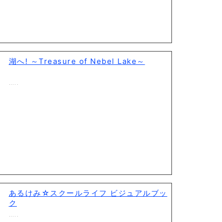
湖へ! ～Treasure of Nebel Lake～
…..
あるけみ☆スクールライフ ビジュアルブッ
ク
…..