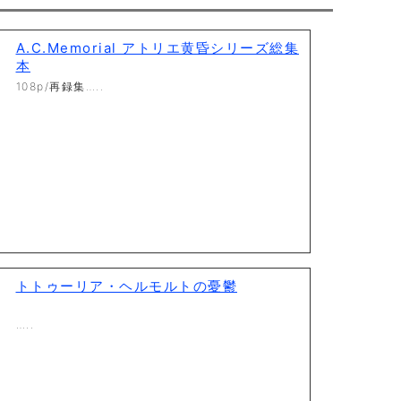
A.C.Memorial アトリエ黄昏シリーズ総集
本
108p/再録集…..
トトゥーリア・ヘルモルトの憂鬱
…..