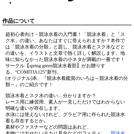
作品について
超初心者向け・競泳水着の入門書！「競泳水着」と「ス
ク水」の違い、あなたはすぐに答えられますか？本作で
は「競泳水着の分類」と題し、競泳水着とスク水などと
の違いを、イラストと文章で熱く詳しく解説します。地
味に知らなかった競泳水着の小ネタが満載の一冊です！
サークル【spring green競泳水着部】がお贈りす
る、“COMITIA125”新刊、
[オリジナル]本、『競泳水着鑑賞のいろは～競泳水着の分
類～』のご紹介です！
競泳水着とスク水の違い…分かりますか？
レース用に練習用、素人が一見しただけではわからない
明確な違いが存在します。
水泳には使えないけれど、グラビア用に作られた競泳水
着も存在するとか。
素材やファスナーなどの問題はあれど、
本物には出せないテカリ具合などのフェティ……
競泳水