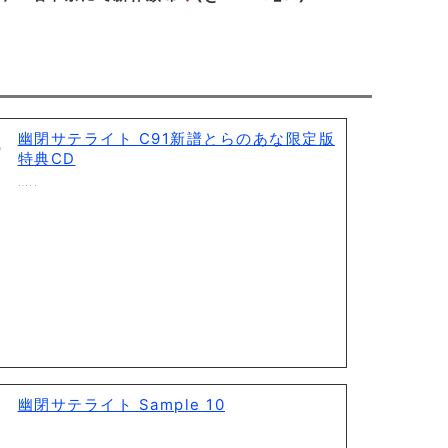
幽閉サテライト C91新譜とらのあな限定版
特典CD
…..
幽閉サテライト Sample 10
…..