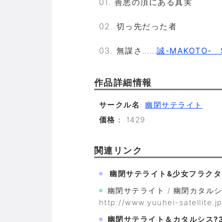
01. 善悪の頂にある真実
02. 切っ先だった者
03. 無謀さ……
誠-MAKOTO- 
作品詳細情報
サークル名
:
幽閉サテライト
価格
： 1429
関連リンク
幽閉サテライト&少女フラクタ
幽閉サテライト / 幽閉カタルシス / 
http://www.yuuhei-satellite.jp
幽閉サテライト＆カタルシス?3