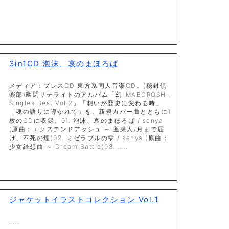
3in1CD 泡沫、哀のまほろば
メディア：プレスCD 東方系同人音楽CD。(秘封倶
楽部)幽閉サテライトのアルバム「幻-MABOROSHI-
Singles Best Vol.2」「想いが歴史に変わる時」
「魂の語りに導かれて」を、新規カバー曲とともに1
枚のCDに収録。01. 泡沫、哀のまほろば / senya
(原曲：エクステンドアッシュ ～ 蓬莱人/月まで届
け、不死の煙)02. ミゼラブルの雫 / senya (原曲：
少女綺想曲 ～ Dream Battle)03. …..
ジャケットイラストコレクション Vol.1
…..