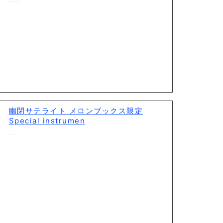
幽閉サテライト メロンブックス限定
Special instrumen
…..