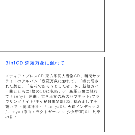
3in1CD 森羅万象に触れて
メディア：プレスCD 東方系同人音楽CD。幽閉サテ
ライトのアルバム「森羅万象に触れて」「瞳に隠さ
れた想ヒ」「造花であろうとした者」を、新規カバ
ー曲とともに1枚のCDに収録。01. 森羅万象に触れ
て / senya (原曲：亡き王女の為のセプテット/フラ
ワリングナイト/少女秘封倶楽部)02. 初めましてを
繋いで ～博麗神社～ / senya03. 今宵インデックス
/ senya (原曲：ラクトガール ～ 少女密室)04. 約束
の君 / …..