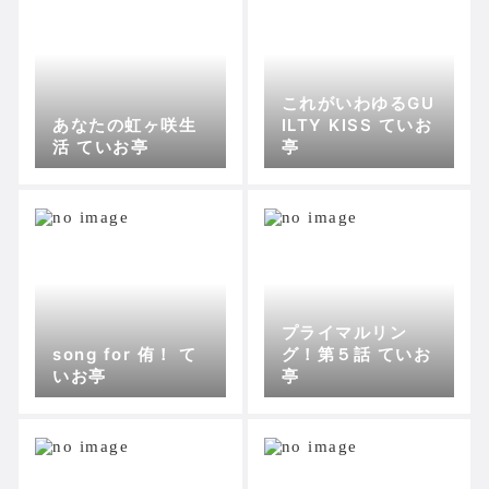
これがいわゆるGU
あなたの虹ヶ咲生
ILTY KISS ていお
活 ていお亭
亭
プライマルリン
song for 侑！ て
グ！第５話 ていお
いお亭
亭