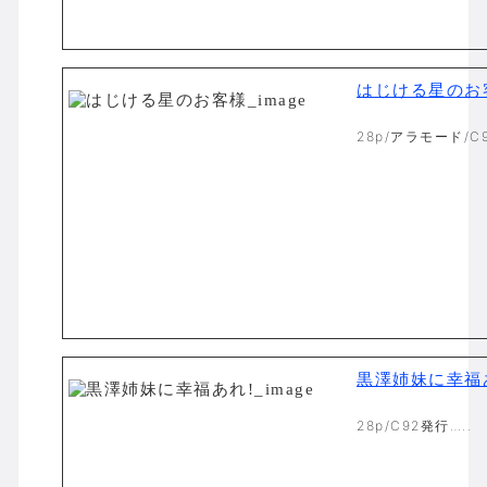
はじける星のお
28p/アラモード/C9
黒澤姉妹に幸福
28p/C92発行…..