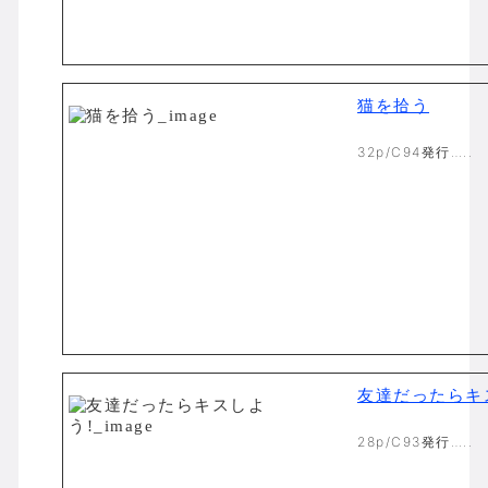
猫を拾う
32p/C94発行…..
友達だったらキ
28p/C93発行…..