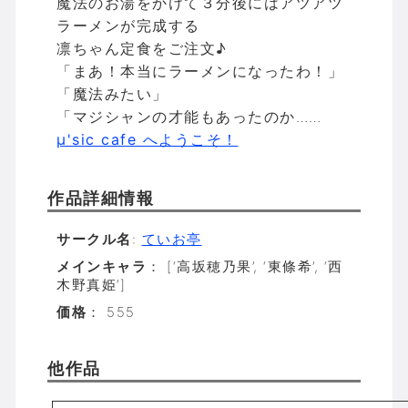
魔法のお湯をかけて３分後にはアツアツ
ラーメンが完成する
凛ちゃん定食をご注文♪
「まあ！本当にラーメンになったわ！」
「魔法みたい」
「マジシャンの才能もあったのか……
μ'sic cafe へようこそ！
作品詳細情報
サークル名
:
ていお亭
メインキャラ
： [‘高坂穂乃果’, ‘東條希’, ‘西
木野真姫’]
価格
： 555
他作品