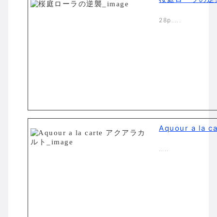
28p…..
Aquour a la
…..