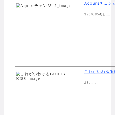
Aqoursチェンジ
32p/C95発行…..
これがいわゆるGU
28p…..