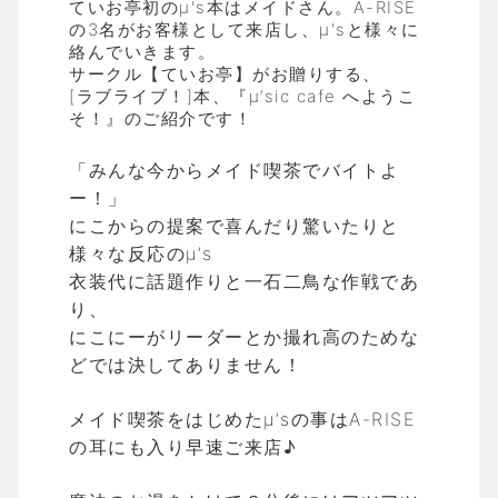
ていお亭初のμ's本はメイドさん。A-RISE
の3名がお客様として来店し、μ'sと様々に
絡んでいきます。
サークル【ていお亭】がお贈りする、
[ラブライブ！]本、『μ’sic cafe へようこ
そ！』のご紹介です！
「みんな今からメイド喫茶でバイトよ
ー！」
にこからの提案で喜んだり驚いたりと
様々な反応のμ’s
衣装代に話題作りと一石二鳥な作戦であ
り、
にこにーがリーダーとか撮れ高のためな
どでは決してありません！
メイド喫茶をはじめたμ’sの事はA-RISE
の耳にも入り早速ご来店♪