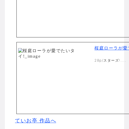
桜庭ローラが愛
28p/スターズ!…..
ていお亭 作品へ