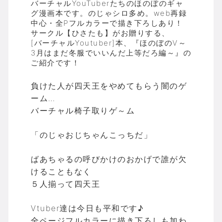
バーチャルYouTuberたちのほのぼのギャ
グ漫画本です。のじゃシロ多め。web再録
中心・全Pフルカラーで描き下ろしあり！
サークル【ひさたも】がお贈りする、
[バーチャルYoutuber]本、『ほのぼのV～
3月はまだ冬服でいいんだ上等だろ編～』の
ご紹介です！
負けた人が四天王をやめてもらう闇のゲ
ーム…
バーチャル椅子取りゲ～ム
「のじゃおじちゃんこっちだ」
ばあちゃるの呼びかけのおかげで誰が欠
けることもなく
５人揃って四天王
Vtuber達は今日も平和です♪
全ページフルカラーに描き下ろしも加わ