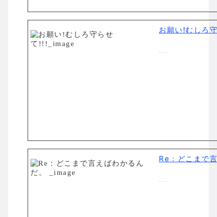
お願い!むしろ守
…..
Re：どこまで
…..