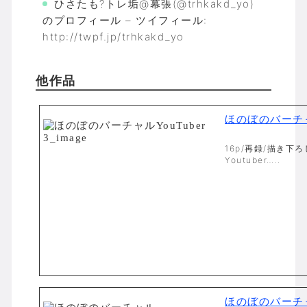
ひさたも?トレ垢@幕張(@trhkakd_yo)
のプロフィール – ツイフィール:
http://twpf.jp/trhkakd_yo
他作品
ほのぼのバーチャル
16p/再録/描き下
Youtuber…..
ほのぼのバーチャ