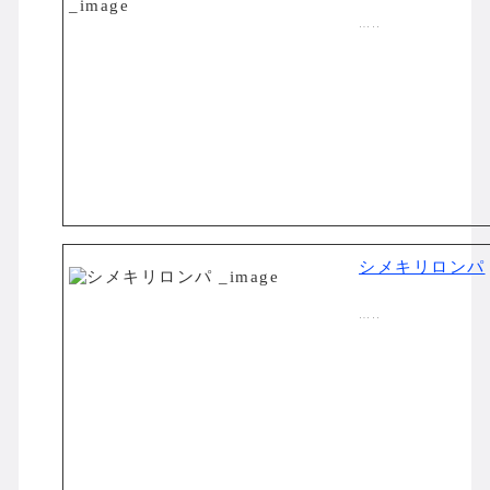
…..
シメキリロンパ
…..