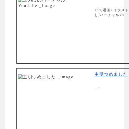
16p/漫画+イラス
し/バーチャルYoutu
主明つめました
…..