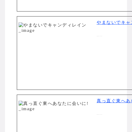
やまないでキャ
…..
真っ直ぐ東へあ
…..