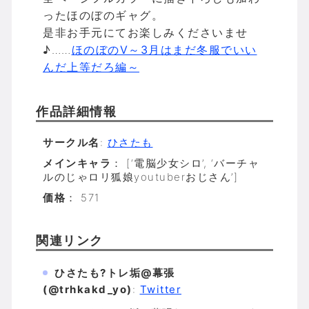
ったほのぼのギャグ。
是非お手元にてお楽しみくださいませ
♪……
ほのぼのV～3月はまだ冬服でいい
んだ上等だろ編～
作品詳細情報
サークル名
:
ひさたも
メインキャラ
： [‘電脳少女シロ’, ‘バーチャ
ルのじゃロリ狐娘youtuberおじさん’]
価格
： 571
関連リンク
ひさたも?トレ垢@幕張
(@trhkakd_yo)
:
Twitter