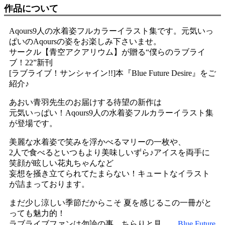
作品について
Aqours9人の水着姿フルカラーイラスト集です。元気いっ
ぱいのAqoursの姿をお楽しみ下さいませ。
サークル【青空アクアリウム】が贈る“僕らのラブライ
ブ！22”新刊
[ラブライブ！サンシャイン!!]本『Blue Future Desire』をご
紹介♪
あおい青羽先生のお届けする待望の新作は
元気いっぱい！Aqours9人の水着姿フルカラーイラスト集
が登場です。
美麗な水着姿で笑みを浮かべるマリーの一枚や、
2人で食べるといつもより美味しいずら♪アイスを両手に
笑顔が眩しい花丸ちゃんなど
妄想を掻き立てられてたまらない！キュートなイラスト
が詰まっております。
まだ少し涼しい季節だからこそ 夏を感じるこの一冊がと
っても魅力的！
ラブライブファンは勿論の事、ちらりと見……
Blue Future