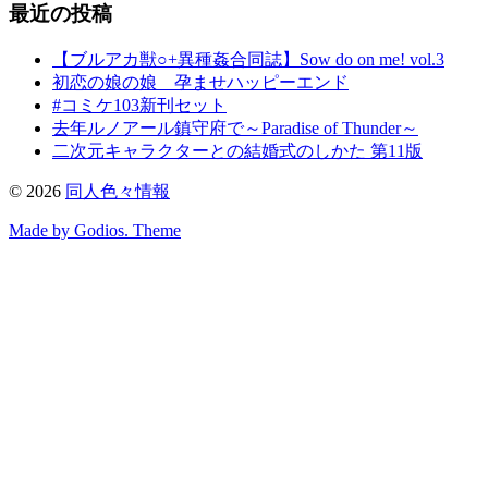
最近の投稿
【ブルアカ獣○+異種姦合同誌】Sow do on me! vol.3
初恋の娘の娘 孕ませハッピーエンド
#コミケ103新刊セット
去年ルノアール鎮守府で～Paradise of Thunder～
二次元キャラクターとの結婚式のしかた 第11版
©
2026
同人色々情報
Made by Godios. Theme