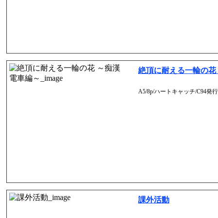
絶頂に耐える一輪の花
A5/8p/ハートキャッチ/C94発行
課外活動