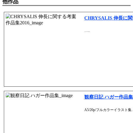
他作品
CHRYSALIS 伸長に
…..
観察日記 ハガー作品集
A5/20p/フルカラーイラスト集…