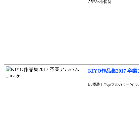
A5/68p/合同誌…..
KIYO作品集2017 卒
B5横装丁/48p/フルカラー/イラ