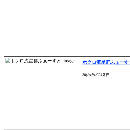
ホクロ流星群ふぁーす
30p/女装/C94発行…..