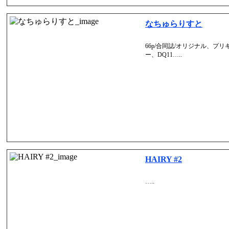
なちゅらりすと
66p/合同誌/オリジナル、プ
ー、DQ11…..
HAIRY #2
…..