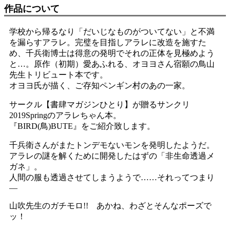
作品について
学校から帰るなり「だいじなものがついてない」と不満
を漏らすアラレ。完璧を目指しアラレに改造を施すた
め、千兵衛博士は得意の発明でそれの正体を見極めよう
と…。原作（初期）愛あふれる、オヨヨさん宿願の鳥山
先生トリビュート本です。
オヨヨ氏が描く、ご存知ペンギン村のあの一家。
サークル【書肆マガジンひとり】が贈るサンクリ
2019Springのアラレちゃん本。
『BIRD(鳥)BUTE』をご紹介致します。
千兵衛さんがまたトンデモないモンを発明したようだ。
アラレの謎を解くために開発したはずの「非生命透過メ
ガネ」。
人間の服も透過させてしまうようで……それってつまり
―
山吹先生のガチモロ!! あかね、わざとそんなポーズで
ッ！