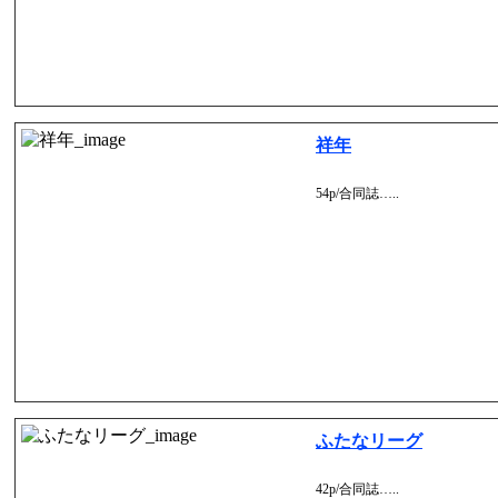
祥年
54p/合同誌…..
ふたなリーグ
42p/合同誌…..