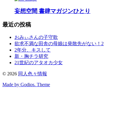
妄想空間 書肆マガジンひとり
最近の投稿
おみぃさんの子守歌
欲求不満な田舎の母娘は発散先がない！2
2年分、キスして
新・胸チラ研究
21世紀のアタオカ少女
©
2026
同人色々情報
Made by Godios. Theme