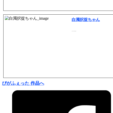
白濁択捉ちゃん
…..
ぴがふぇった 作品へ