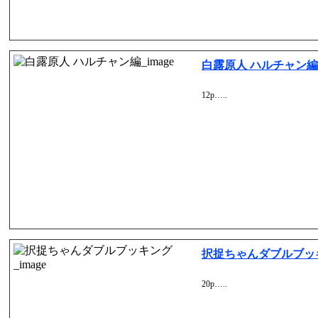
白露原人 ハルチャン編
12p…..
択捉ちゃんダブルブッ
20p…..