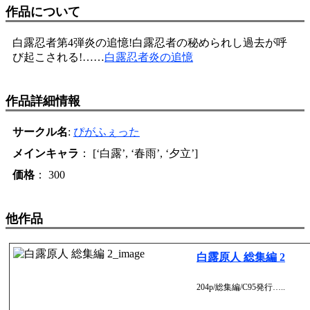
作品について
白露忍者第4弾炎の追憶!白露忍者の秘められし過去が呼
び起こされる!……
白露忍者炎の追憶
作品詳細情報
サークル名
:
ぴがふぇった
メインキャラ
： [‘白露’, ‘春雨’, ‘夕立’]
価格
： 300
他作品
白露原人 総集編 2
204p/総集編/C95発行…..