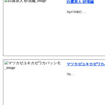
白露原人 砂漠編
36p/C94発行…..
マツカゼユキカゼワカ
16p…..