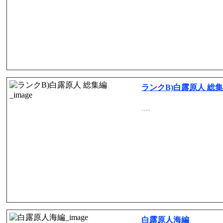
ランクB)白露原人 総
…..
白露原人海編