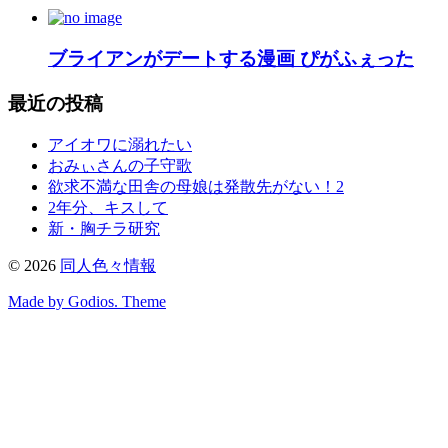
ブライアンがデートする漫画 ぴがふぇった
最近の投稿
アイオワに溺れたい
おみぃさんの子守歌
欲求不満な田舎の母娘は発散先がない！2
2年分、キスして
新・胸チラ研究
©
2026
同人色々情報
Made by Godios. Theme