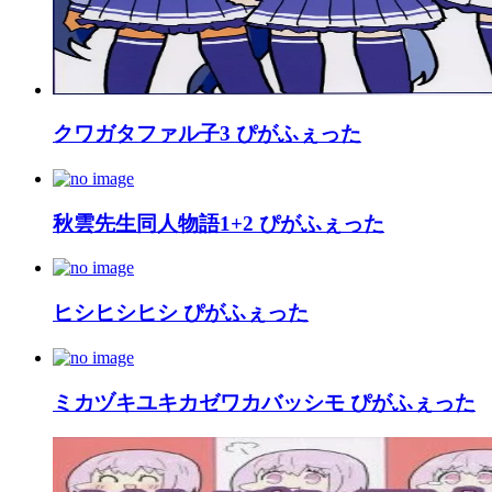
クワガタファル子3 ぴがふぇった
秋雲先生同人物語1+2 ぴがふぇった
ヒシヒシヒシ ぴがふぇった
ミカヅキユキカゼワカバッシモ ぴがふぇった