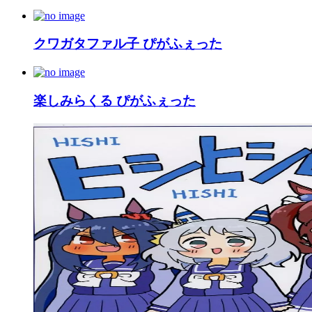
クワガタファル子 ぴがふぇった
楽しみらくる ぴがふぇった