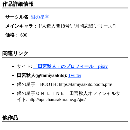
作品詳細情報
サークル名
:
銀の星亭
メインキャラ
： [‘人造人間18号’, ‘月岡恋鐘’, ‘リース’]
価格
： 600
関連リンク
サイト:
「田宮秋人」のプロフィール – pixiv
田宮秋人(@tamiyaakito)
:
Twitter
銀の星亭 – BOOTH: https://tamiyaakito.booth.pm/
銀の星亭ＯＮ-ＬＩＮＥ – 田宮秋人オフィシャルサ
イト: http://apuchan.sakura.ne.jp/gin/
他作品