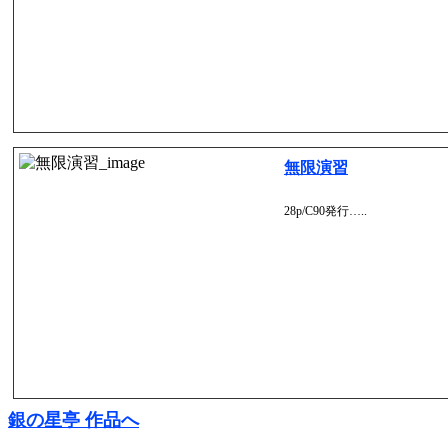
無限演習
28p/C90発行…..
銀の星亭 作品へ