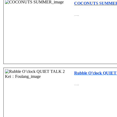
COCONUTS SUMME
…..
Rubble O’clock QUIE
…..