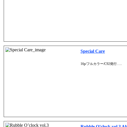
Special Care
16p/フルカラー/C92発行…..
Rubble O’clock vol.3 A