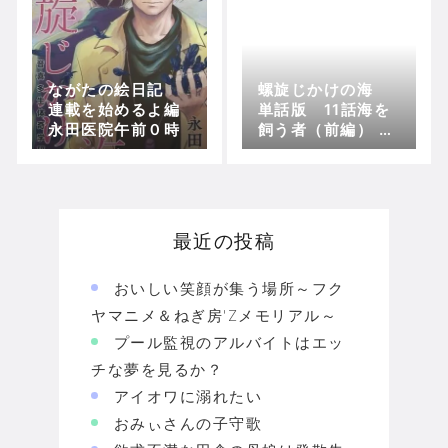
ながたの絵日記
螺旋じかけの海
連載を始めるよ編
単話版 11話海を
永田医院午前０時
飼う者（前編） 永
田医院午前０時
最近の投稿
おいしい笑顔が集う場所～フク
ヤマニメ＆ねぎ房'Zメモリアル～
プール監視のアルバイトはエッ
チな夢を見るか？
アイオワに溺れたい
おみぃさんの子守歌