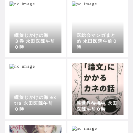
螺旋じかけの海
医総会マンガまと
３巻 永田医院午前
め 永田医院午前０
０時
時
螺旋じかけの海 ex
tra 永田医院午前
異世界待機中 永田
０時
医院午前０時