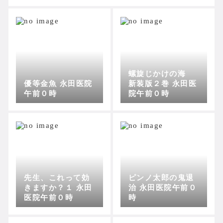
螺旋じかけの海
優等金魚 永田医院
新装版２巻 永田医
午前０時
院午前０時
先生、これって効
ピンノ太郎の鬼退
きますか？１ 永田
治 永田医院午前０
医院午前０時
時