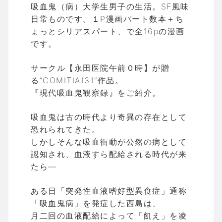
吸血鬼（病）大学生男子の生活。SF風味
日常ものです。１P漫画パート数本＋ち
ょっとシリアスパート、で全16pの漫画
です。
サークル【永田医院午前０時】が贈
る“COMITIA131”作品。
『現代吸血鬼観察録』をご紹介。
吸血鬼は古の時代より奇異の存在として
恐れられてきた。
しかしそんな吸血衝動が公然の病として
認知され、血液すら配給される時代が来
たら―
ある日「突発性血液嗜好型異食症」通称
「吸血鬼病」を発症した西島は、
月二回の血液配給によって「飢え」を凌