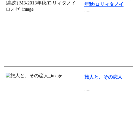
年秋/ロリィタノイ
…..
旅人と、その恋人
…..