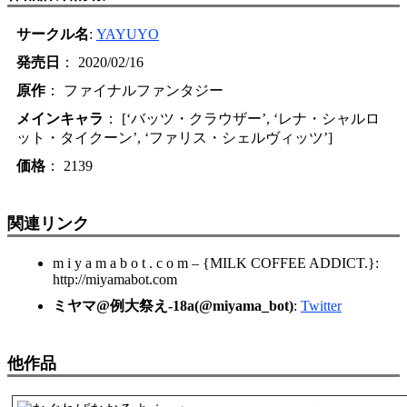
サークル名
:
YAYUYO
発売日
： 2020/02/16
原作
： ファイナルファンタジー
メインキャラ
： [‘バッツ・クラウザー’, ‘レナ・シャルロ
ット・タイクーン’, ‘ファリス・シェルヴィッツ’]
価格
： 2139
関連リンク
m i y a m a b o t . c o m – {MILK COFFEE ADDICT.}:
http://miyamabot.com
ミヤマ@例大祭え-18a(@miyama_bot)
:
Twitter
他作品