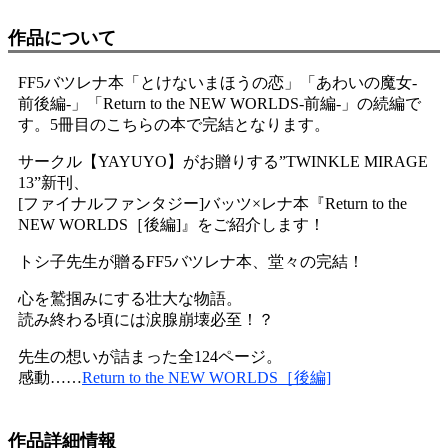
作品について
FF5バツレナ本「とけないまほうの恋」「あわいの魔女-
前後編-」「Return to the NEW WORLDS-前編-」の続編で
す。5冊目のこちらの本で完結となります。
サークル【YAYUYO】がお贈りする”TWINKLE MIRAGE
13”新刊、
[ファイナルファンタジー]バッツ×レナ本『Return to the
NEW WORLDS［後編]』をご紹介します！
トシ子先生が贈るFF5バツレナ本、堂々の完結！
心を鷲掴みにする壮大な物語。
読み終わる頃には涙腺崩壊必至！？
先生の想いが詰まった全124ページ。
感動……
Return to the NEW WORLDS［後編]
作品詳細情報