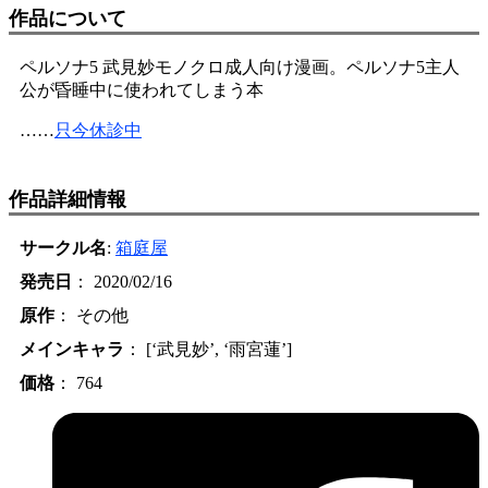
作品について
ペルソナ5 武見妙モノクロ成人向け漫画。ペルソナ5主人
公が昏睡中に使われてしまう本
……
只今休診中
作品詳細情報
サークル名
:
箱庭屋
発売日
： 2020/02/16
原作
： その他
メインキャラ
： [‘武見妙’, ‘雨宮蓮’]
価格
： 764